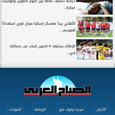
دراسة تكشف علاقة بين النوم الطويل ومؤشرات
مبكرة...
الأهلي يبدأ معسكر إسبانيا بمران قوي استعدادًا
للموسم...
الزمالك يستبعد 4 لاعبين شباب من حساباته
في...
الأخبار
ميديا وتوك شو
الرياضة
الحوادث