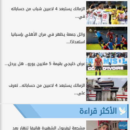
الزمالك يستبعد 4 لاعبين شباب من حساباته
في...
وائل جمعة يظهر في مران الأهلي بإسبانيا
استعدادًا...
عرض خليجي بقيمة 5 ملايين يورو.. هل يرحل...
الزمالك يستبعد 4 لاعبين من حساباته.. تعرف
على...
الأكثر قراءة
الرياضة
مشجعة ليفربول الشهيرة هانيفا تنهار بعد