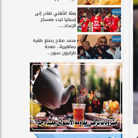
الرياضة
بعثة الأهلي تغادر إلى
إسبانيا لبدء معسكر
الإعداد.....
الرياضة
محمد صلاح يصنع طفرة
جماهيرية.. صفحة
طرابزون سبور...