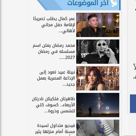
آخر الموضوعات
عمر كمال يطلب تصريحًا
لإقامة حفل مجاني
لأهالي...
محمد رمضان يعلن اسم
مسلسله في رمضان
2027.....
ً
نبيلة عبيد تعود إلى
دة،
الإذاعة المصرية بعمل
جديد...
ظاهرتان فلكيتان نادرتان
الأربعاء.. كسوف كلي
للشمس وذروة...
فيديو متداول لسيدة
مسنة أمام منزلها يثير