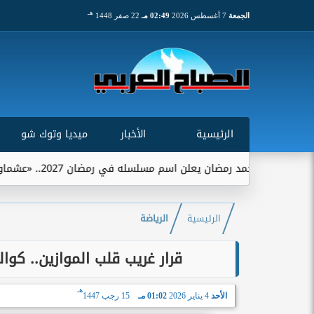
هـ
الجمعة
7 أغسطس 2026
02:49 مـ
22 صفر 1448
الرئيسية
الأخبار
ميديا وتوك شو
محمد رمضان يعلن اسم مسلسله في رمضان 2027.. «عشماوي» يجمعه ببيتر ميمي
الرئيسية
الرياضة
قرار غريب قلب الموازين.. كو
هـ
الأحد
4 يناير 2026
01:02 مـ
15 رجب 1447