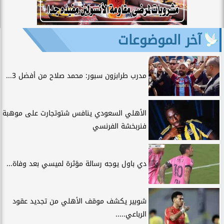
آخر الموضوعات
مدرب طرابزون سبور: محمد صلاح من أفضل 3...
الأهلي السعودي ينافس شتوتجارت على موهبة
فنربخشة الفرنسي
دي باول يوجه رسالة مؤثرة لميسي بعد وفاة...
شوبير يكشف موقف الأهلي من تجديد عقود
الرباعي.....