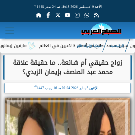
هـ
الأحد
9 أغسطس 2026
10:18 صـ
24 صفر 1448
صلاح من أفضل 3 لاعبين في العالم
مارفين إيمانويل.. سا
الرئيسية
ميديا وتوك شو
زواج حقيقي أم شائعة.. ما حقيقة علاقة
محمد عبد المنصف بإيمان الزيدي؟
هـ
الإثنين
5 يناير 2026
02:04 مـ
16 رجب 1447