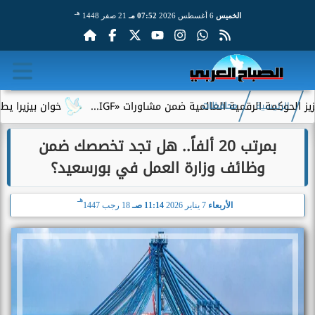
هـ
الخميس
6 أغسطس 2026
07:52 مـ
21 صفر 1448
ة الرقمية العالمية ضمن مشاورات «IGF...
خوان بيزيرا يطلب الرحي
الرئيسية
محافظات
بمرتب 20 ألفاً.. هل تجد تخصصك ضمن
وظائف وزارة العمل في بورسعيد؟
هـ
الأربعاء
7 يناير 2026
11:14 صـ
18 رجب 1447