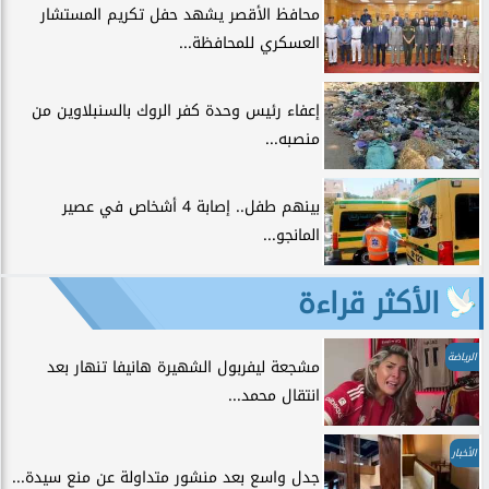
محافظ الأقصر يشهد حفل تكريم المستشار
العسكري للمحافظة...
إعفاء رئيس وحدة كفر الروك بالسنبلاوين من
منصبه...
بينهم طفل.. إصابة 4 أشخاص في عصير
المانجو...
الأكثر قراءة
الرياضة
مشجعة ليفربول الشهيرة هانيفا تنهار بعد
انتقال محمد...
الأخبار
جدل واسع بعد منشور متداولة عن منع سيدة...