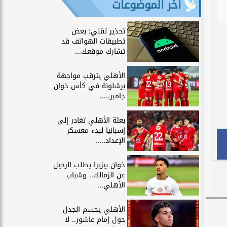
آخر الموضوعات
تحذير تقني: بعض
تطبيقات الهواتف قد
تشارك موقعك...
الأهلي يترقب مواجهة
برشلونة في كأس خوان
جامبر.....
بعثة الأهلي تغادر إلى
إسبانيا لبدء معسكر
الإعداد.....
خوان بيزيرا يطلب الرحيل
عن الزمالك.. وشباب
الأهلي...
الأهلي يحسم الجدل
حول إمام عاشور.. لا