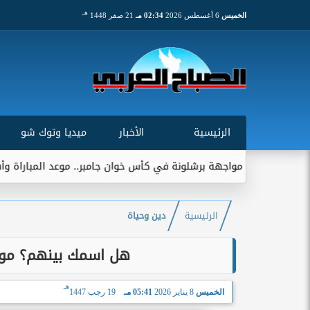
هـ
الخميس
6 أغسطس 2026
02:34 مـ
21 صفر 1448
الرئيسية
الأخبار
ميديا وتوك شو
ترقب مواجهة برشلونة في كأس خوان جامبر.. موعد المباراة وأهميتها الت
الرئيسية
دين وحياة
هل اسمك بينهم؟ موعد 
هـ
الخميس
8 يناير 2026
05:41 مـ
19 رجب 1447