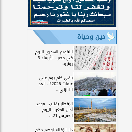
دين وحياة
التقويم الهجري اليوم
في مصر.. الأربعاء 3
يونيو...
باقي كام يوم على
عرفات 2026؟.. العد
التنازلي...
الإفطار يقترب.. موعد
أذان المغرب اليوم
الخميس 21...
دار الإفتاء توضح حكم