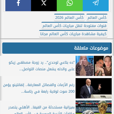
كأس العالم
كأس العالم 2026
قنوات مفتوحة لنقل مباريات كأس العالم
كيفية مشاهدة مباريات كأس العالم مجانا
موضوعات متعلقة
”ده بتاعي لوحدي”.. رد زوجة مصطفى زيكو
على والدته يشعل منصات التواصل...
رغم الأزمات والفصائل المعارضة.. إنفانتينو يؤمن
200 صوت لولاية رابعة في رئاسة...
بميزانية مستحدثة من الفيفا.. الأهلي يتصدر
مكافآت الأندية المصرية في كأس العالم...