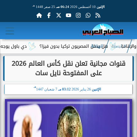
هـ
الإثنين
10 أغسطس 2026
06:24 صـ
25 صفر 1448
هل يدخل المصريون تركيا بدون فيزا؟
دي باول يوجه رسالة م
الرئيسية
الرياضة
قنوات مجانية تعلن نقل كأس العالم 2026
على المفتوحة نايل سات
هـ
الإثنين
26 يناير 2026
03:12 مـ
7 شعبان 1447