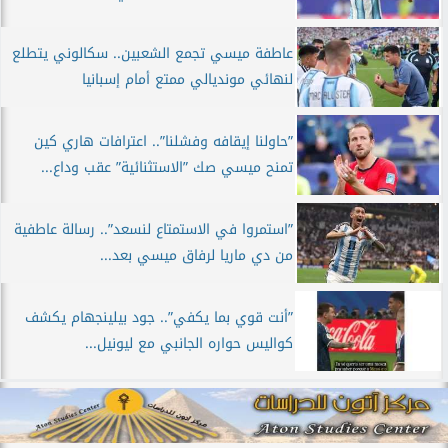
عاطفة ميسي تجمع الشعبين.. سكالوني يتطلع
لنهائي مونديالي ممتع أمام إسبانيا
”حاولنا إيقافه وفشلنا”.. اعترافات هاري كين
تمنح ميسي صك ”الاستثنائية” عقب وداع...
”استمروا في الاستمتاع لنسعد”.. رسالة عاطفية
من دي ماريا لرفاق ميسي بعد...
”أنت قوي بما يكفي”.. جود بيلينجهام يكشف
كواليس حواره الجانبي مع ليونيل...