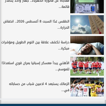
مفاجأة عن فاتورة الكهرباء.. جهاز واحد يتصدر
قائمة...
الطقس غدًا السبت 8 أغسطس 2026.. انخفاض
الحرارة...
دراسة تكشف علاقة بين النوم الطويل ومؤشرات
مبكرة...
الأهلي يبدأ معسكر إسبانيا بمران قوي استعدادًا
للموسم...
الزمالك يستبعد 4 لاعبين شباب من حساباته
في...