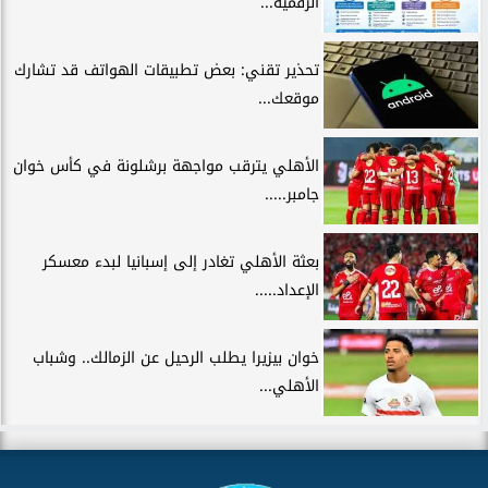
الرقمية...
تحذير تقني: بعض تطبيقات الهواتف قد تشارك
موقعك...
الأهلي يترقب مواجهة برشلونة في كأس خوان
جامبر.....
بعثة الأهلي تغادر إلى إسبانيا لبدء معسكر
الإعداد.....
خوان بيزيرا يطلب الرحيل عن الزمالك.. وشباب
الأهلي...