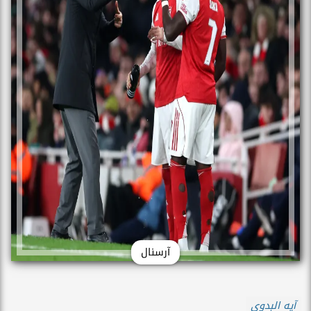
آرسنال
آيه البدوى