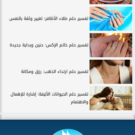
تفسير حلم طلاء الأظافر: تغيير وثقة بالنفس
تفسير حلم خاتم الإكس: حنين وبداية جديدة
تفسير حلم ارتداء الذهب: رزق ومكانة
تفسير حلم الحيوانات الأليفة: إشارة للإهمال
والاهتمام