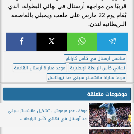
قريبًا من مواجهة أرسنال في نهائي البطولة، الذي
يُقام يوم 22 مارس على ملعب ويمبلي بالعاصمة
البريطانية لندن.
منافس آرسنال في كأس كاراباو
نهائي كأس الرابطة الإنجليزية
موعد مباراة آرسنال القادمة
موعد مباراة مانشستر سيتي ضد نيوكاسل
موضوعات متعلقة
موقف عمر مرموش.. تشكيل مانشستر سيتي
ضد آرسنال في نهائي كأس الرابطة...