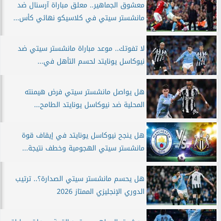
معشوق الجماهير.. معلق مباراة آرسنال ضد
مانشستر سيتي في كلاسيكو نهائي كأس...
لا تفوتك.. موعد مباراة مانشستر سيتي ضد
نيوكاسل يونايتد لحسم التأهل في...
هل يواصل مانشستر سيتي فرض هيمنته
المحلية ضد نيوكاسل يونايتد الطامح...
هل ينجح نيوكاسل يونايتد في إيقاف قوة
مانشستر سيتي الهجومية وخطف نتيجة...
هل يحسم مانشستر سيتي الصدارة؟.. ترتيب
الدوري الإنجليزي الممتاز 2026