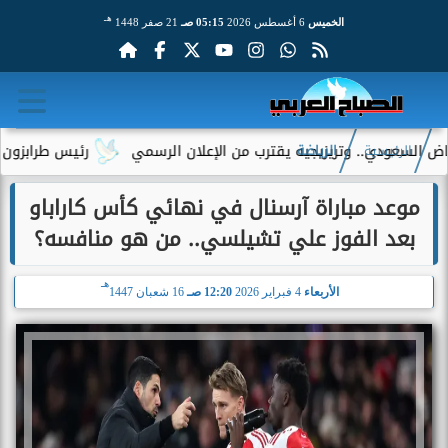
هـ
الخميس
6 أغسطس 2026
05:15 صـ
21 صفر 1448
دي.. وتريزيجيه يقترب من الإعلان الرسمي
رئيس طرابزون سبور يكشف
الرئيسية
الرياضة
موعد مباراة آرسنال في نهائي كأس كاراباو
بعد الفوز علي تشيلسي.. من هو منافسه؟
هـ
الأربعاء
4 فبراير 2026
12:20 صـ
16 شعبان 1447