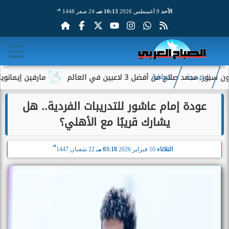
هـ
الأحد
9 أغسطس 2026
10:13 صـ
24 صفر 1448
 صلاح من أفضل 3 لاعبين في العالم
مارفين إيمانويل.. س
الرئيسية
الرياضة
عودة إمام عاشور للتدريبات الفردية.. هل
يشارك قريبًا مع الأهلي؟
هـ
الثلاثاء
10 فبراير 2026
03:18 مـ
22 شعبان 1447