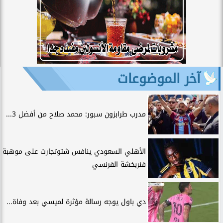
آخر الموضوعات
مدرب طرابزون سبور: محمد صلاح من أفضل 3...
الأهلي السعودي ينافس شتوتجارت على موهبة
فنربخشة الفرنسي
دي باول يوجه رسالة مؤثرة لميسي بعد وفاة...