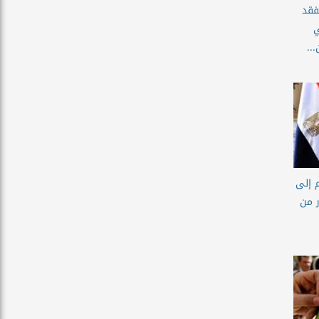
فقد
ي
..
م إلى
ر من