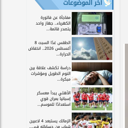
آخر الموضوعات
مفاجأة عن فاتورة
الكهرباء.. جهاز واحد
يتصدر قائمة...
الطقس غدًا السبت 8
أغسطس 2026.. انخفاض
الحرارة...
دراسة تكشف علاقة بين
النوم الطويل ومؤشرات
مبكرة...
الأهلي يبدأ معسكر
إسبانيا بمران قوي
استعدادًا للموسم...
الزمالك يستبعد 4 لاعبين
شباب من حساباته في...