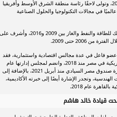
شركة Honeywell الأمريكية منذ عام 2016، وتولى لاحقًا رئاسة منطقة الشرق الأوسط وأفريقيا
ة معروفة عالميًا في مجالات التكنولوجيا والحلول الصناعية
كما شغل مناصب مهمة في جنرال إلكتريك للطاقة والنفط والغاز بين 2009 و2016، وأشرف عل
ن 2006 حتى 2009.
م عضو فاعل في عدة مجالس اقتصادية واستثمارية، فقد
ترأس لجنة الطاقة في غرفة التجارة الأمريكية في مصر منذ 2018، وانضم لمجلس إدارتها عام
2023، كما شغل منصب عضو مجلس إدارة صندوق مصر السيادي منذ أبريل 2021، بالإضافة إلى
ندسية، وتجدر الإشارة أيضًا إلى خبرته الأكاديمية،
لقاهرة عام 2018.
حت قيادة خالد هاشم
شهد ملفات الصناعة والتجارة الخارجية حراك نشط،