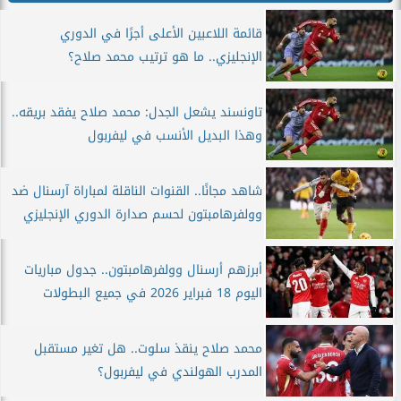
قائمة اللاعبين الأعلى أجرًا في الدوري
الإنجليزي.. ما هو ترتيب محمد صلاح؟
تاونسند يشعل الجدل: محمد صلاح يفقد بريقه..
وهذا البديل الأنسب في ليفربول
شاهد مجانًا.. القنوات الناقلة لمباراة آرسنال ضد
وولفرهامبتون لحسم صدارة الدوري الإنجليزي
أبرزهم أرسنال وولفرهامبتون.. جدول مباريات
اليوم 18 فبراير 2026 في جميع البطولات
محمد صلاح ينقذ سلوت.. هل تغير مستقبل
المدرب الهولندي في ليفربول؟