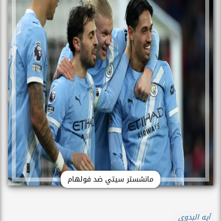
مانشستر سيتي ضد فولهام
آيه البدوى