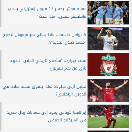
عمر مرموش يخسر 17 مليون إسترليني بسبب
مانشستر سيتي.. ماذا حدث؟
5 عوامل حاسمة.. ماذا يحتاج عمر مرموش ليصبح
”محمد صلاح الجديد”؟
لست جيرارد.. ”سأصنع تاريخي الخاص” تصريح
ناري من نجم ليفربول
تحليل أرني سلوت: لماذا يتفوق محمد صلاح في
الدوري الإنجليزي؟
إبراهيما كوناتي يعود إلى حسابات ريال مدريد
في الميركاتو الصيفي