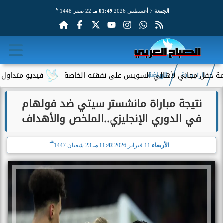
هـ
الجمعة
7 أغسطس 2026
01:49 مـ
22 صفر 1448
 مجاني لأهالي السويس على نفقته الخاصة
فيديو متداول لسيدة مسن
الرئيسية
الرياضة
نتيجة مباراة مانشستر سيتي ضد فولهام
في الدوري الإنجليزي..الملخص والأهداف
هـ
الأربعاء
11 فبراير 2026
11:42 مـ
23 شعبان 1447