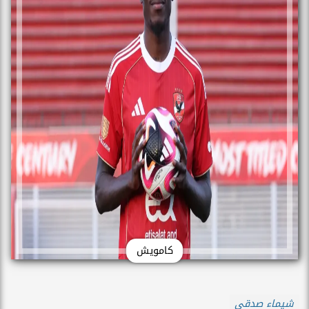
كامويش
شيماء صدقي