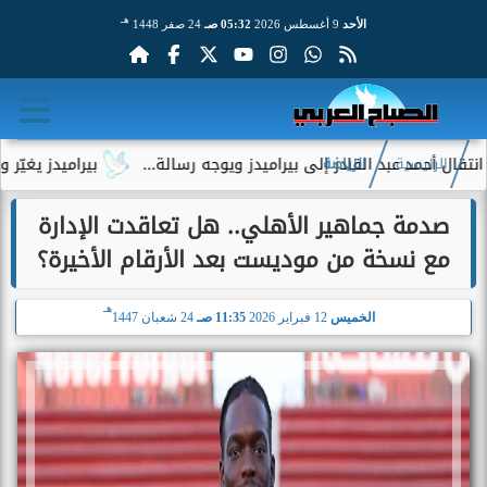
هـ
الأحد
9 أغسطس 2026
05:32 صـ
24 صفر 1448
 عبد القادر إلى بيراميدز ويوجه رسالة...
بيراميدز يغيّر وجهته 
الرئيسية
الرياضة
صدمة جماهير الأهلي.. هل تعاقدت الإدارة
مع نسخة من موديست بعد الأرقام الأخيرة؟
هـ
الخميس
12 فبراير 2026
11:35 صـ
24 شعبان 1447