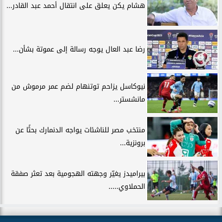
هشام يكن يعلق على انتقال أحمد عبد القادر...
رضا عبد العال يوجه رسالة إلى عموتة بشأن...
نيوكاسل يزاحم توتنهام لضم عمر مرموش من
مانشستر...
منتخب مصر للناشئات يواجه الدنمارك بحثًا عن
برونزية...
بيراميدز يغيّر وجهته الهجومية بعد تعثر صفقة
الحملاوي.....