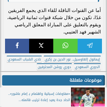
أما عن القنوات الناقلة للقاء الذي يجمع الفريقين
غدًا، تكون من خلال شبكة قنوات ثمانية الرياضية،
ويقوم بالتعليق على المباراة المعلق الرياضي
الشهير فهد العتيبي.
إيمانول إلغاوسيل.. نور الدين بن زكري
نادي الشباب السعودي
الدوري السعودي
دوري روشن المحترفين
موضوعات متعلقة
«مفاوضات إسبانية واهتمام بـ إمام عاشور»..
اتحاد جدة يعيد إعادة ترتيب قائمته...