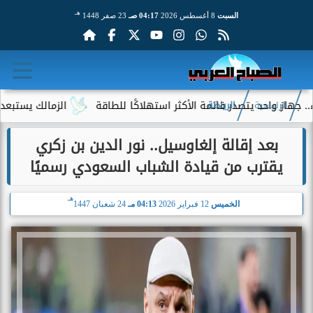
هـ
السبت
8 أغسطس 2026
04:17 صـ
23 صفر 1448
احد يتصدر قائمة الأكثر استهلاكًا للطاقة
الزمالك يستبعد 4 لاعبين شباب من حساباته في الموسم الجديد
الرئيسية
الرياضة
بعد إقالة إلغاوسيل.. نور الدين بن زكري
يقترب من قيادة الشباب السعودي رسميًا
هـ
الخميس
12 فبراير 2026
04:13 مـ
24 شعبان 1447