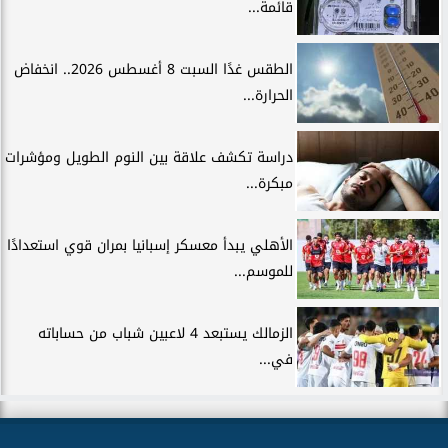
قائمة...
الطقس غدًا السبت 8 أغسطس 2026.. انخفاض
الحرارة...
دراسة تكشف علاقة بين النوم الطويل ومؤشرات
مبكرة...
الأهلي يبدأ معسكر إسبانيا بمران قوي استعدادًا
للموسم...
الزمالك يستبعد 4 لاعبين شباب من حساباته
في...