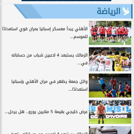
الرياضة
الأهلي يبدأ معسكر إسبانيا بمران قوي استعدادًا
للموسم...
الزمالك يستبعد 4 لاعبين شباب من حساباته
في...
وائل جمعة يظهر في مران الأهلي بإسبانيا
استعدادًا...
عرض خليجي بقيمة 5 ملايين يورو.. هل يرحل...