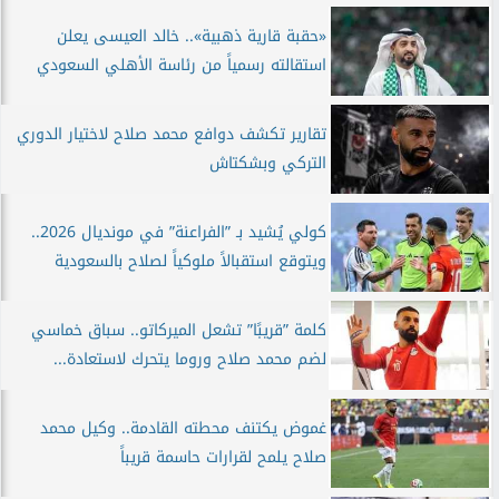
«حقبة قارية ذهبية».. خالد العيسى يعلن
استقالته رسمياً من رئاسة الأهلي السعودي
تقارير تكشف دوافع محمد صلاح لاختيار الدوري
التركي وبشكتاش
كولي يُشيد بـ ”الفراعنة” في مونديال 2026..
ويتوقع استقبالاً ملوكياً لصلاح بالسعودية
كلمة ”قريبًا” تشعل الميركاتو.. سباق خماسي
لضم محمد صلاح وروما يتحرك لاستعادة...
غموض يكتنف محطته القادمة.. وكيل محمد
صلاح يلمح لقرارات حاسمة قريباً