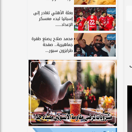
الرياضة
بعثة الأهلي تغادر إلى
إسبانيا لبدء معسكر
الإعداد.....
الرياضة
محمد صلاح يصنع طفرة
جماهيرية.. صفحة
طرابزون سبور...