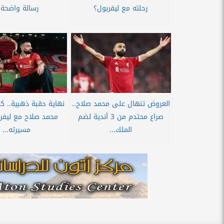
رحلته مع ليفربول؟
رسالة واضحة..
العروض تنهال على محمد صلاح..
نهاية حقبة ذهبية.. ك
صراع محتدم من 3 أندية لضم
محمد صلاح مع ليفر
الملك...
مسيرته...