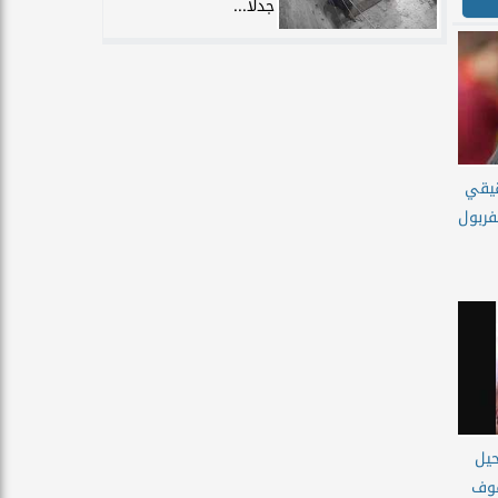
جدلًا...
قيقي
فربول
يل
فوف