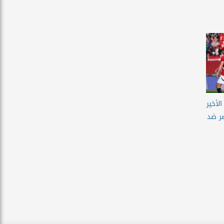
لأخير
ر ضد