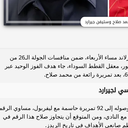
مد صلاح وستيفن جيرارد
حقق ليفربول فوز مهم على مضيفه سندرلاند مساء الأربعاء، ضمن منافسات الجولة الـ26 من
ور، معقل القطط السوداء، جاء هدف الفوز الوحيد عبر
ي لجيرارد
نجح محمد صلاح في تسجيل رقم مميز بوصوله إلى 92 تمريرة حاسمة مع ليفربول، مساوي الرقم
 النادي، ومن المتوقع أن يتجاوز صلاح هذا الرقم في
ظم صانعي الأهداف في تاريخ الريدز.