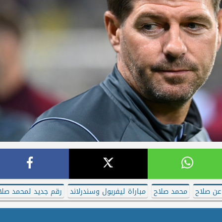
عن صلاح
محمد صلاح
مباراة ليفربول وسندرلاند
رقم جديد لمحمد صلا