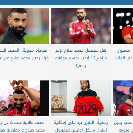
ق: مستوى
هل سينتقل محمد صلاح لإنتر
مفاجأة مدوية.. السبب الح
ان الوقت
ميامي؟ اللاعب يحسم موقفه
وراء رحيل محمد صلاح عن لي
رسميًا
سبب رحيل
رسمياً.. البايرن يرد على إمكانية
صحف عالمية تتحدث عن رح
 ويوجه
انتقال مايكل اوليس لليفربول
محمد صلاح و مغادرته ص