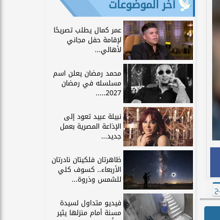
آخر الموضوعات
عمر كمال يطلب تصريحًا
لإقامة حفل مجاني
لأهالي...
محمد رمضان يعلن اسم
مسلسله في رمضان
2027.....
نبيلة عبيد تعود إلى
الإذاعة المصرية بعمل
جديد...
ظاهرتان فلكيتان نادرتان
الأربعاء.. كسوف كلي
للشمس وذروة...
ح
فيديو متداول لسيدة
مسنة أمام منزلها يثير