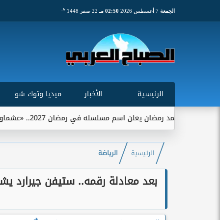
هـ
الجمعة
7 أغسطس 2026
02:50 مـ
22 صفر 1448
الرئيسية
الأخبار
ميديا وتوك شو
رمضان يعلن اسم مسلسله في رمضان 2027.. «عشماوي» يجمعه ببيتر ميمي
الرئيسية
الرياضة
بعد معادلة رقمه.. ستيفن جيرارد يشي
هـ