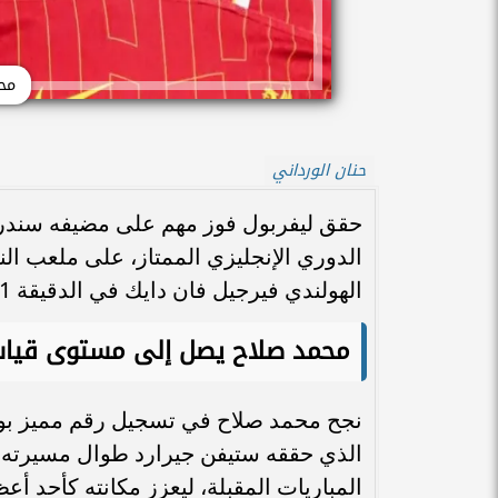
مح
حنان الورداني
الدوري الإنجليزي الممتاز، على ملعب الن
الهولندي فيرجيل فان دايك في الدقيقة 61، بعد تمريرة رائعة من محمد صلاح.
محمد صلاح يصل إلى مستوى قياس
الذي حققه ستيفن جيرارد طوال مسيرته مع
المباريات المقبلة، ليعزز مكانته كأحد أع