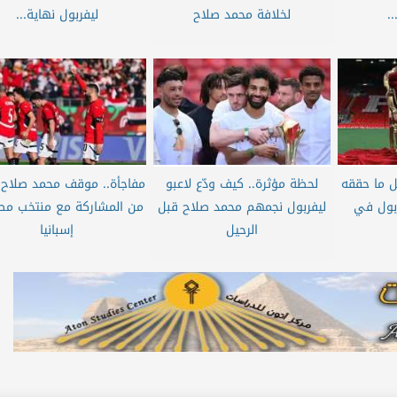
.
لخلافة محمد صلاح
ليفربول نهاية...
ل ما حققه
لحظة مؤثرة.. كيف ودّع لاعبو
مفاجأة.. موقف محمد صلاح ا
بول في
ليفربول نجمهم محمد صلاح قبل
من المشاركة مع منتخب مص
الرحيل
إسبانيا