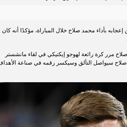
عجابه بأداء محمد صلاح خلال المباراة، مؤكدًا أنه كان
جيرارد عبر قناة TNT Sports أن صلاح مرر كرة رائعة لهوجو إيكتيكي في لقاء مانشستر
ن صلاح سيواصل التألق وسيكسر رقمه في صناعة الأهداف