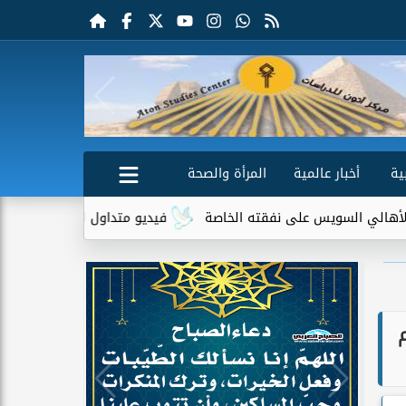
ية
أخبار عالمية
المرأة والصحة
س على نفقته الخاصة
فيديو متداول لسيدة مسنة أمام منزلها يثير ج