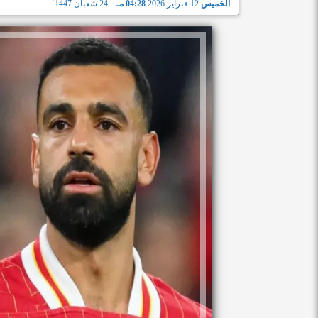
الخميس
12 فبراير 2026
04:28 مـ
24 شعبان 1447