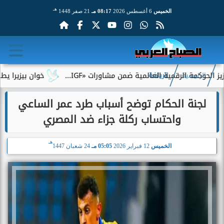
هـ
الخميس
6 أغسطس 2026
08:17 مـ
21 صفر 1448
كمة الرقمية العالمية ضمن مشاورات «IGF...
خوان بيزيرا يطلب الر
الرئيسية
الرياضة
لجنة الحكام توضح أسباب طرد عمر الساعي
واحتساب ركلة جزاء ضد المصري
هـ
الخميس
12 فبراير 2026
05:05 مـ
24 شعبان 1447