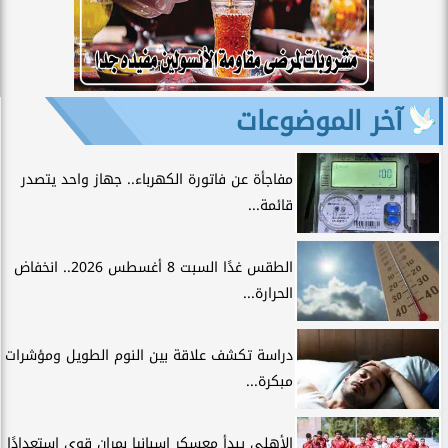
آخر الموضوعات
مفاجأة عن فاتورة الكهرباء.. جهاز واحد يتصدر
قائمة...
الطقس غدًا السبت 8 أغسطس 2026.. انخفاض
الحرارة...
دراسة تكشف علاقة بين النوم الطويل ومؤشرات
مبكرة...
الأهلي يبدأ معسكر إسبانيا بمران قوي استعدادًا