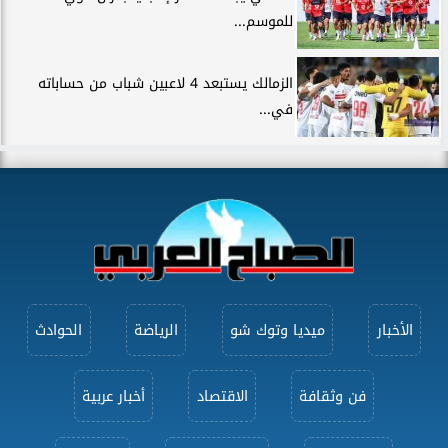
للموسم...
الزمالك يستبعد 4 لاعبين شباب من حساباته
في...
الأخبار
ميديا وتوك شو
الرياضة
الحوادث
فن وثقافة
الاقتصاد
أخبار عربية