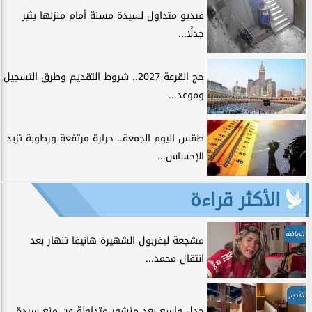
فيديو متداول لسيدة مسنة أمام منزلها يثير
جدلًا...
حج القرعة 2027.. شروط التقديم وطرق التسجيل
وموعد...
طقس اليوم الجمعة.. حرارة مرتفعة ورطوبة تزيد
الإحساس...
الأكثر قراءة
الرياضة
مشجعة ليفربول الشهيرة هانيفا تنهار بعد
انتقال محمد...
الأخبار
جدل واسع بعد منشور متداولة عن منع سيدة...