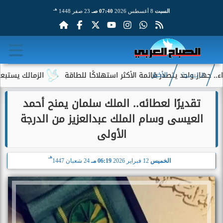
هـ
السبت
8 أغسطس 2026
07:40 صـ
23 صفر 1448
 واحد يتصدر قائمة الأكثر استهلاكًا للطاقة
الزمالك يستبعد 4 لاعبين شباب من حساباته في الموسم الجديد
الرئيسية
الأخبار
تقديرًا لعطائه.. الملك سلمان يمنح أحمد
العيسى وسام الملك عبدالعزيز من الدرجة
الأولى
هـ
الخميس
12 فبراير 2026
06:19 مـ
24 شعبان 1447