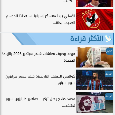
عروض...
الأهلي يبدأ معسكر إسبانيا استعدادًا للموسم
الجديد.. بعثة...
الأكثر قراءة
الأخبار
موعد وصرف معاشات شهر سبتمبر 2026 بالزيادة
الجديدة
الرياضة
كواليس الصفقة التاريخية: كيف حسم طرابزون
سبور سباق...
الرياضة
محمد صلاح يصل تركيا.. جماهير طرابزون سبور
تحتشد...