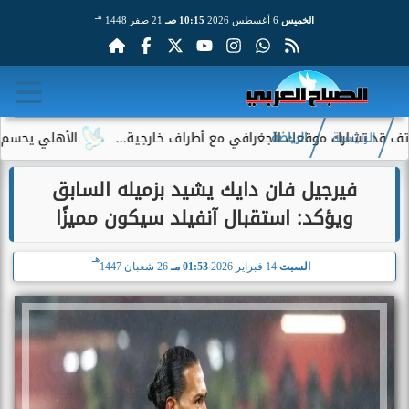
هـ
الخميس
6 أغسطس 2026
10:15 صـ
21 صفر 1448
رك موقعك الجغرافي مع أطراف خارجية...
الأهلي يحسم الجدل حول 
الرئيسية
الرياضة
فيرجيل فان دايك يشيد بزميله السابق
ويؤكد: استقبال آنفيلد سيكون مميزًا
هـ
السبت
14 فبراير 2026
01:53 مـ
26 شعبان 1447