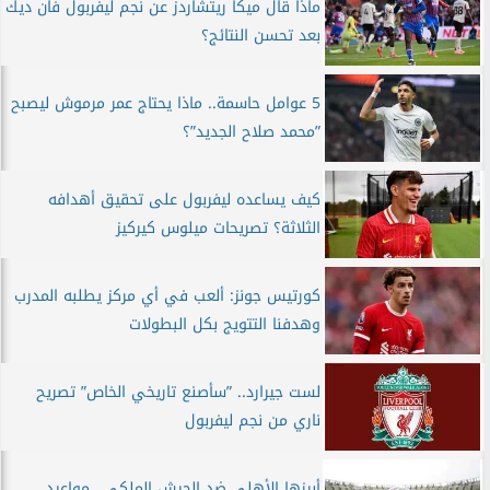
ماذا قال ميكا ريتشاردز عن نجم ليفربول فان ديك
بعد تحسن النتائج؟
5 عوامل حاسمة.. ماذا يحتاج عمر مرموش ليصبح
”محمد صلاح الجديد”؟
كيف يساعده ليفربول على تحقيق أهدافه
الثلاثة؟ تصريحات ميلوس كيركيز
كورتيس جونز: ألعب في أي مركز يطلبه المدرب
وهدفنا التتويج بكل البطولات
لست جيرارد.. ”سأصنع تاريخي الخاص” تصريح
ناري من نجم ليفربول
أبرزها الأهلي ضد الجيش الملكي.. مواعيد