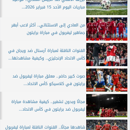
مباريات اليوم الأحد 15 فبراير 2026...
من العادي إلى الاستثنائي.. أكثر لاعب أبهر
جماهير ليفربول في مباراة برايتون
القنوات الناقلة لمباراة آرسنال ضد ويجان في
كأس الاتحاد الإنجليزي.. وكيفية مشاهدتها...
صوت كبير حاضر.. معلق مباراة ليفربول ضد
برايتون في كلاسيكو كأس الاتحاد...
مجانًا وبدون تشفير.. كيفية مشاهدة مباراة
ليفربول ضد برايتون في كأس الاتحاد...
شاهدها مجانًا.. القنوات الناقلة لمباراة ليفربول