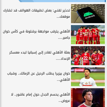
تحذير تقني: بعض تطبيقات الهواتف قد تشارك
موقعك...
الأهلي يترقب مواجهة برشلونة في كأس خوان
جامبر.....
بعثة الأهلي تغادر إلى إسبانيا لبدء معسكر
الإعداد.....
خوان بيزيرا يطلب الرحيل عن الزمالك.. وشباب
الأهلي...
الأهلي يحسم الجدل حول إمام عاشور.. لا
عروض...