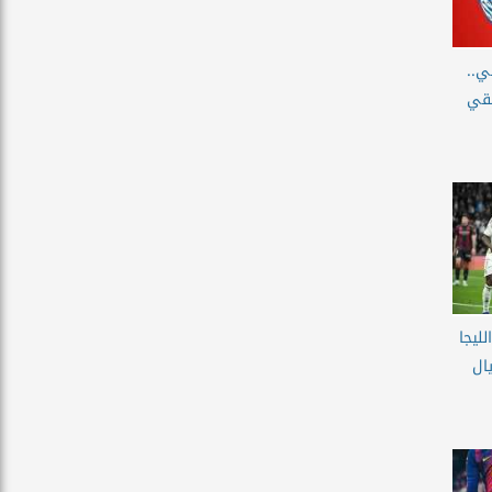
ي..
يقي
ليجا
لجولة 24: ريال