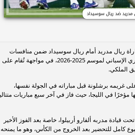
 مدريد ضد ريال سوسيداد
مباراة ريال مدريد أمام ريال سوسيداد ضمن منافسات
الجولة الرابعة والعشرين من بطولة الدوري الإسباني لموسم 2025-2026، في مواجهة تُقام على
ق الملكي.
ى غريمه برشلونة قبل مباراته في الجولة نفسها،
مؤخرًا في الليجا، حيث فاز في آخر سبع مباريات متتالي
ت قيادة مدربه ألفارو أربيلوا، خاصة بعد الفوز الأخير
وع كامل للتحضير بعد الخروج من الكأس، وهو ما يمنحه