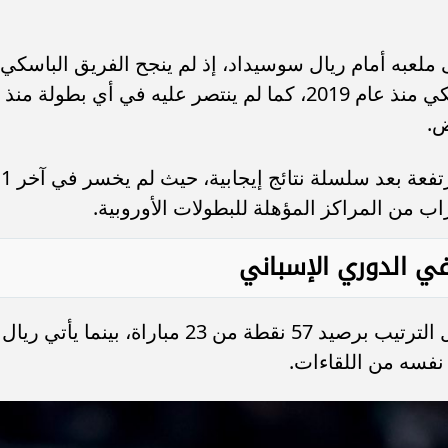
لى ملعبه أمام ريال سوسيداد، إذ لم ينجح الفريق الباسكي
في تحقيق الفوز بالدوري على أرض الملكي منذ عام 2019، كما لم ينتصر عليه في أي بطولة منذ
في المقابل، يصل سوسيداد بمعنويات مرتفعة بعد سلس
اب من المراكز المؤهلة للبطولات الأوروبية.
ي الدوري الإسباني
يحتل ريال مدريد المركز الثاني في جدول الترتيب برصيد 57 نقطة من 23 مباراة، بينما يأتي ريال