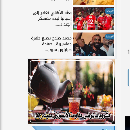
الرياضة
بعثة الأهلي تغادر إلى
إسبانيا لبدء معسكر
الإعداد.....
الرياضة
محمد صلاح يصنع طفرة
جماهيرية.. صفحة
طرابزون سبور...
لة نتائج إيجابية، حيث لم يخسر في آخر 11