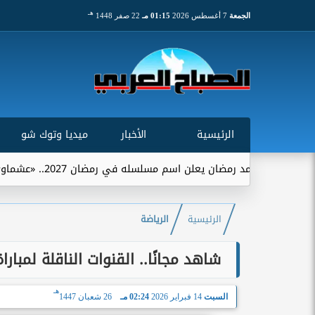
هـ
الجمعة
7 أغسطس 2026
01:15 مـ
22 صفر 1448
الرئيسية
الأخبار
ميديا وتوك شو
يعلن اسم مسلسله في رمضان 2027.. «عشماوي» يجمعه ببيتر ميمي
الرئيسية
الرياضة
شاهد مجانًا.. القنوات الناقلة لمبار
هـ
السبت
14 فبراير 2026
02:24 مـ
26 شعبان 1447