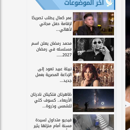
آخر الموضوعات
عمر كمال يطلب تصريحًا
لإقامة حفل مجاني
لأهالي...
محمد رمضان يعلن اسم
مسلسله في رمضان
2027.....
نبيلة عبيد تعود إلى
الإذاعة المصرية بعمل
جديد...
ظاهرتان فلكيتان نادرتان
الأربعاء.. كسوف كلي
للشمس وذروة...
فيديو متداول لسيدة
مسنة أمام منزلها يثير