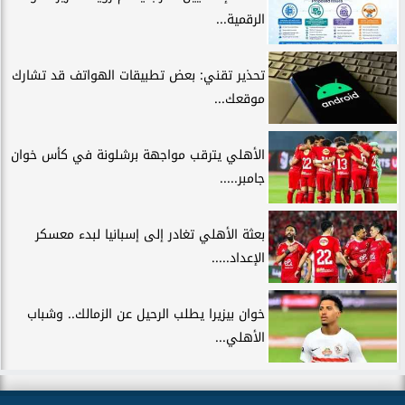
الرقمية...
تحذير تقني: بعض تطبيقات الهواتف قد تشارك
موقعك...
الأهلي يترقب مواجهة برشلونة في كأس خوان
جامبر.....
بعثة الأهلي تغادر إلى إسبانيا لبدء معسكر
الإعداد.....
خوان بيزيرا يطلب الرحيل عن الزمالك.. وشباب
الأهلي...