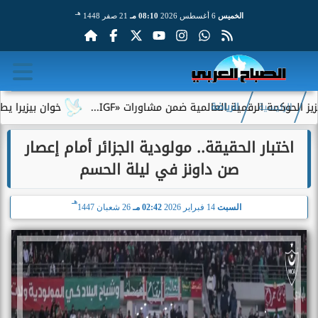
هـ
الخميس
6 أغسطس 2026
08:10 مـ
21 صفر 1448
 الرقمية العالمية ضمن مشاورات «IGF...
خوان بيزيرا يطلب الرحيل
الرئيسية
الرياضة
اختبار الحقيقة.. مولودية الجزائر أمام إعصار
صن داونز في ليلة الحسم
هـ
السبت
14 فبراير 2026
02:42 مـ
26 شعبان 1447