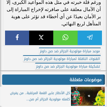
ورغم قلة خبرته في مثل هذه المواعيد الكبرى، إلا
أن الآمال معلقة على صافرته لإخراج المباراة إلى
بر الأمان بعيدًا عن أي أخطاء قد تؤثر على هوية
المتأهل لربع النهائي.
موعد مباراة مولودية الجزائر ضد صن داونز
القنوات الناقلة لمباراة مولودية الجزائر ضد صن داونز
تشكيلة مباراة مولودية الجزائر ضد صن داونز
موضوعات متعلقة
كل الأنظار على القمة المرتقبة.. من يفرض
كلمته مولودية الجزائر أم صن...