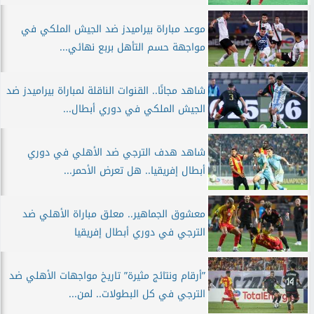
موعد مباراة بيراميدز ضد الجيش الملكي في
مواجهة حسم التأهل بربع نهائي...
شاهد مجانًا.. القنوات الناقلة لمباراة بيراميدز ضد
الجيش الملكي في دوري أبطال...
شاهد هدف الترجي ضد الأهلي في دوري
أبطال إفريقيا.. هل تعرض الأحمر...
معشوق الجماهير.. معلق مباراة الأهلي ضد
الترجي في دوري أبطال إفريقيا
”أرقام ونتائج مثيرة” تاريخ مواجهات الأهلي ضد
الترجي في كل البطولات.. لمن...