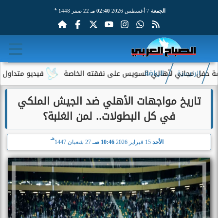
هـ
الجمعة
7 أغسطس 2026
02:40 مـ
22 صفر 1448
مجاني لأهالي السويس على نفقته الخاصة
فيديو متداول لسيدة مسنة
الرئيسية
الرياضة
تاريخ مواجهات الأهلي ضد الجيش الملكي
في كل البطولات.. لمن الغلبة؟
هـ
الأحد
15 فبراير 2026
10:46 صـ
27 شعبان 1447