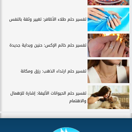
تفسير حلم طلاء الأظافر: تغيير وثقة بالنفس
تفسير حلم خاتم الإكس: حنين وبداية جديدة
تفسير حلم ارتداء الذهب: رزق ومكانة
تفسير حلم الحيوانات الأليفة: إشارة للإهمال
والاهتمام