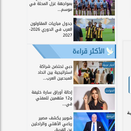
بمواجهة غزل المحلة في
موسم...
جدول مباريات المقاولون
العرب في الدوري 2026-
2027
الأكثر قراءة
أخبار عربية
دبي تحتضن شراكة
استراتيجية بين اتحاد
المبدعين العرب...
الحوادث
إحالة أوراق سارة خليفة
و12 متهمين للمفتي
في...
ة
الرياضة
شوبير يكشف مصير
رباعي الأهلي والراحلين
عن الفريق