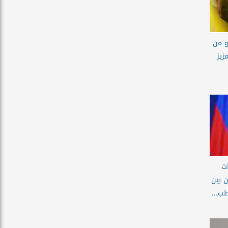
و من
زيز
ت
 بين
ب...