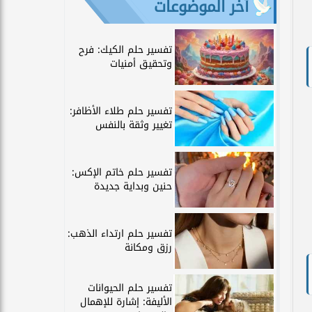
آخر الموضوعات
تفسير حلم الكيك: فرح
وتحقيق أمنيات
تفسير حلم طلاء الأظافر:
تغيير وثقة بالنفس
تفسير حلم خاتم الإكس:
حنين وبداية جديدة
تفسير حلم ارتداء الذهب:
رزق ومكانة
تفسير حلم الحيوانات
الأليفة: إشارة للإهمال