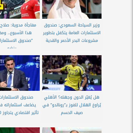
وزير السياحة السعودي: صندوق
مفاجأة مدوية: صلاح
الاستثمارات العامة يتكفل بتطوير
هذا الأسبوع.. وم
مشروعات البحر الأحمر والقدية
”صندوق الاستثمارا
ينضم...
هل يُغيّر الدون وجهته؟ الأهلي
صندوق الاستثمارات 
يُراوغ الهلال للفوز بـ”رونالدو” في
يضاعف استثماراته في
صيف الحسم
تأثير اقتصادي يتجاوز 100 مليار...