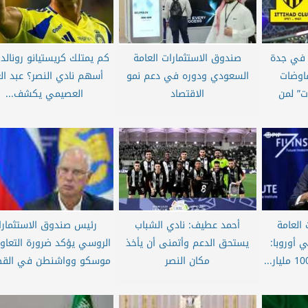
 في جدة
صندوق الاستثمارات العامة
كم يمتلك كريستيانو رونالد
فاوضات
السعودي ودوره في دعم نمو
أسهم نادي النصر؟ عبد الع
ت” لمن
الاقتصاد
العصيمي يكشف...
العامة
أحمد عطيف: نادي الشباب
رئيس صندوق الاستثمارا
 أوروبا:
يستحق الدعم وأتمنى أن يأخذ
الروسي يؤكد ضرورة التعاون
مكان النصر
موسكو وواشنطن في القط