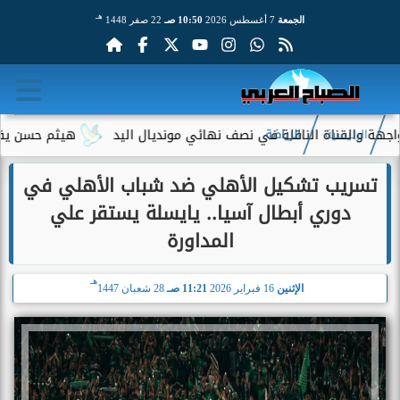
هـ
الجمعة
7 أغسطس 2026
10:50 صـ
22 صفر 1448
قناة الناقلة في نصف نهائي مونديال اليد
هيثم حسن يقترب من الان
الرئيسية
الرياضة
تسريب تشكيل الأهلي ضد شباب الأهلي في
دوري أبطال آسيا.. يايسلة يستقر علي
المداورة
هـ
الإثنين
16 فبراير 2026
11:21 صـ
28 شعبان 1447