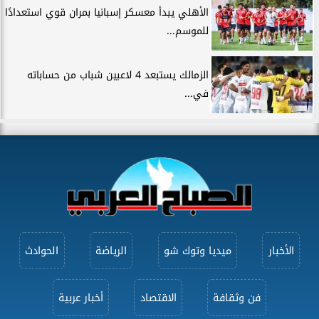
الأهلي يبدأ معسكر إسبانيا بمران قوي استعدادًا
للموسم...
الزمالك يستبعد 4 لاعبين شباب من حساباته
في...
الأخبار
ميديا وتوك شو
الرياضة
الحوادث
فن وثقافة
الاقتصاد
أخبار عربية