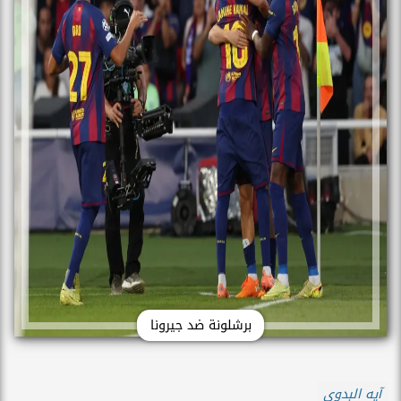
برشلونة ضد جيرونا
آيه البدوى