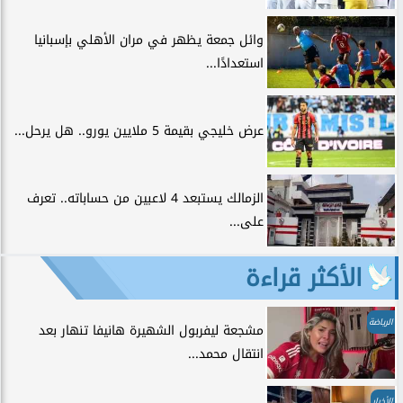
وائل جمعة يظهر في مران الأهلي بإسبانيا
استعدادًا...
عرض خليجي بقيمة 5 ملايين يورو.. هل يرحل...
الزمالك يستبعد 4 لاعبين من حساباته.. تعرف
على...
الأكثر قراءة
الرياضة
مشجعة ليفربول الشهيرة هانيفا تنهار بعد
انتقال محمد...
الأخبار