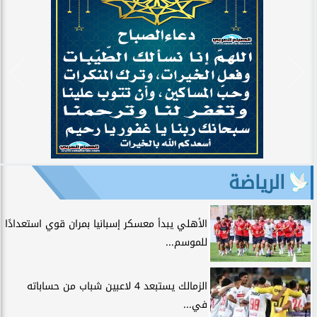
الرياضة
الأهلي يبدأ معسكر إسبانيا بمران قوي استعدادًا
للموسم...
الزمالك يستبعد 4 لاعبين شباب من حساباته
في...