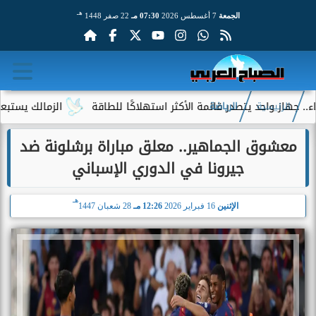
هـ
الجمعة
7 أغسطس 2026
07:30 مـ
22 صفر 1448
واحد يتصدر قائمة الأكثر استهلاكًا للطاقة
الزمالك يستبعد 4 لاعبين شباب من حساباته في الموسم الجديد
الرئيسية
الرياضة
معشوق الجماهير.. معلق مباراة برشلونة ضد
جيرونا في الدوري الإسباني
هـ
الإثنين
16 فبراير 2026
12:26 مـ
28 شعبان 1447