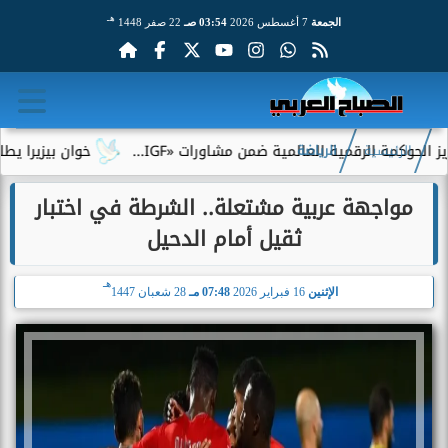
هـ
الجمعة
7 أغسطس 2026
03:54 صـ
22 صفر 1448
ة الرقمية العالمية ضمن مشاورات «IGF...
خوان بيزيرا يطلب الرحي
الرئيسية
الرياضة
مواجهة عربية مشتعلة.. الشرطة في اختبار
ثقيل أمام الدحيل
هـ
الإثنين
16 فبراير 2026
07:48 مـ
28 شعبان 1447