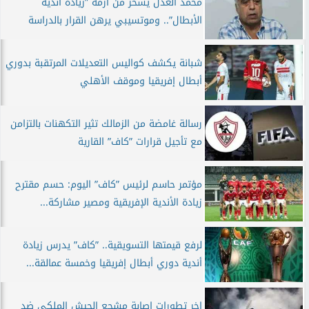
محمد العدل يسخر من أزمة ”زيادة أندية
الأبطال”.. وموتسيبي يرهن القرار بالدراسة
شبانة يكشف كواليس التعديلات المرتقبة بدوري
أبطال إفريقيا وموقف الأهلي
رسالة غامضة من الزمالك تثير التكهنات بالتزامن
مع تأجيل قرارات ”كاف” القارية
مؤتمر حاسم لرئيس ”كاف” اليوم: حسم مقترح
زيادة الأندية الإفريقية ومصير مشاركة...
لرفع قيمتها التسويقية.. ”كاف” يدرس زيادة
أندية دوري أبطال إفريقيا وخمسة عمالقة...
اخر تطورات إصابة مشجع الجيش الملكي ضد