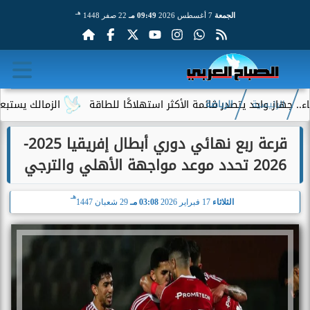
هـ
الجمعة
7 أغسطس 2026
09:49 مـ
22 صفر 1448
ز واحد يتصدر قائمة الأكثر استهلاكًا للطاقة
الزمالك يستبعد 4 لاعبين شباب من حساباته في الموسم الجديد
الرئيسية
الرياضة
قرعة ربع نهائي دوري أبطال إفريقيا 2025-
2026 تحدد موعد مواجهة الأهلي والترجي
هـ
الثلاثاء
17 فبراير 2026
03:08 مـ
29 شعبان 1447