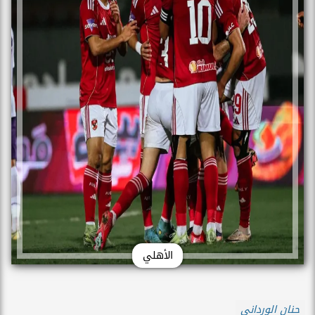
الأهلي
حنان الورداني