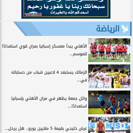
الرياضة
الأهلي يبدأ معسكر إسبانيا بمران قوي استعدادًا
للموسم...
الزمالك يستبعد 4 لاعبين شباب من حساباته
في...
وائل جمعة يظهر في مران الأهلي بإسبانيا
استعدادًا...
عرض خليجي بقيمة 5 ملايين يورو.. هل يرحل...