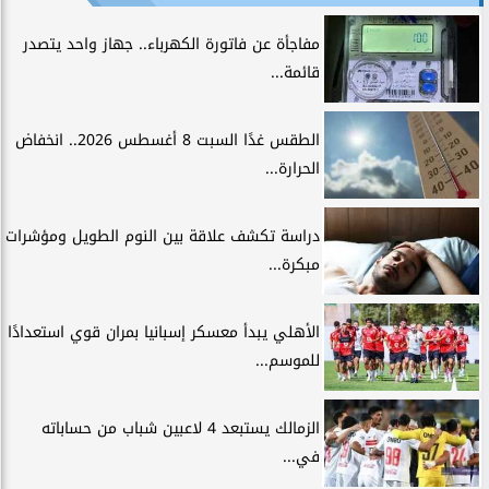
مفاجأة عن فاتورة الكهرباء.. جهاز واحد يتصدر
قائمة...
الطقس غدًا السبت 8 أغسطس 2026.. انخفاض
الحرارة...
دراسة تكشف علاقة بين النوم الطويل ومؤشرات
مبكرة...
الأهلي يبدأ معسكر إسبانيا بمران قوي استعدادًا
للموسم...
الزمالك يستبعد 4 لاعبين شباب من حساباته
في...