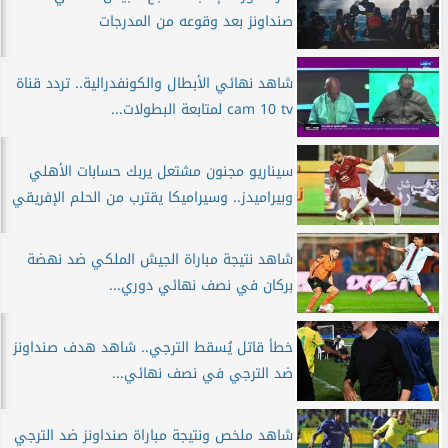
صنداونز بعد وقوعه من المدرجات
شاهد نهائي الأبطال والكونفدرالية.. تردد قناة
cam 10 tv لمتابعة البطولات...
سيناريو مجنون مشتعل يربك حسابات الأهلي
وبيراميدز.. وسيراميكا يقترب من الحلم الإفريقي
شاهد نتيجة مباراة الجيش الملكي ضد نهضة
بركان في نصف نهائي دوري...
خطأ قاتل يُسقط الترجي.. شاهد هدف صنداونز
ضد الترجي في نصف نهائي...
شاهد ملخص ونتيجة مباراة صنداونز ضد الترجي