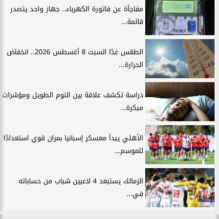
مفاجأة عن فاتورة الكهرباء.. جهاز واحد يتصدر
قائمة...
الطقس غدًا السبت 8 أغسطس 2026.. انخفاض
الحرارة...
دراسة تكشف علاقة بين النوم الطويل ومؤشرات
مبكرة...
الأهلي يبدأ معسكر إسبانيا بمران قوي استعدادًا
للموسم...
الزمالك يستبعد 4 لاعبين شباب من حساباته
في...