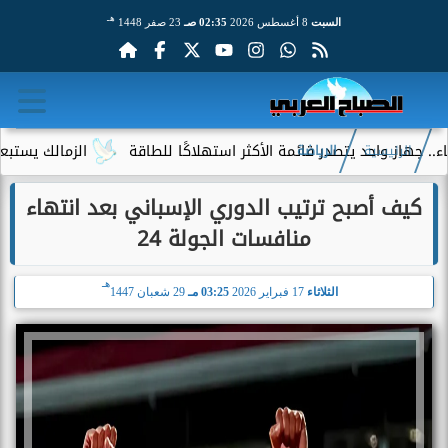
هـ
السبت
8 أغسطس 2026
02:35 صـ
23 صفر 1448
حد يتصدر قائمة الأكثر استهلاكًا للطاقة
الزمالك يستبعد 4 لاعبين شباب من حساباته في الموسم الجديد
الرئيسية
الرياضة
كيف أصبح ترتيب الدوري الإسباني بعد انتهاء
منافسات الجولة 24
هـ
الثلاثاء
17 فبراير 2026
03:25 مـ
29 شعبان 1447