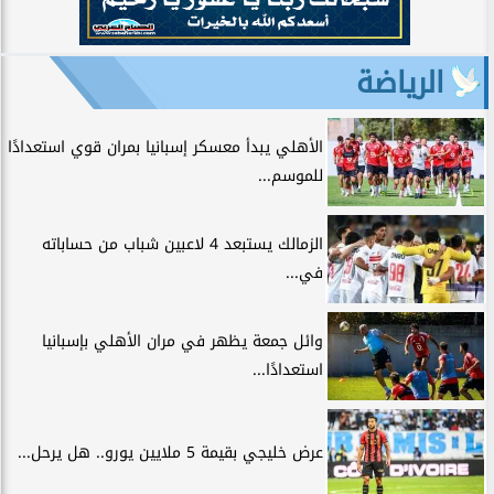
الرياضة
الأهلي يبدأ معسكر إسبانيا بمران قوي استعدادًا
للموسم...
الزمالك يستبعد 4 لاعبين شباب من حساباته
في...
وائل جمعة يظهر في مران الأهلي بإسبانيا
استعدادًا...
عرض خليجي بقيمة 5 ملايين يورو.. هل يرحل...