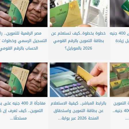
هل يمكن الحصول على 400 جنيه
خطوة بخطوة..كيف تستعلم عن
مصر الرقمية للتموين.. را
ل زيادة
بطاقة التموين بالرقم القومي
التسجيل الرسمي وخطوات ت
2026 بالموبايل؟
الحساب بالرقم القومي
 التموين
بالرابط المباشر.. كيفية الاستعلام
مفاجأة الـ 400 جنيه ع
للحصول على منحة 400 جنيه..
عن بطاقة التموين واستحقاق
التموين.. كيف تعرف إن ك
.
المنحة 2026 عبر بوابة...
مستحقًا...