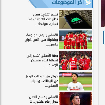
آخر الموضوعات
تحذير تقني: بعض
تطبيقات الهواتف قد
تشارك موقعك...
الأهلي يترقب مواجهة
برشلونة في كأس خوان
جامبر.....
بعثة الأهلي تغادر إلى
إسبانيا لبدء معسكر
الإعداد.....
خوان بيزيرا يطلب الرحيل
عن الزمالك.. وشباب
الأهلي...
الأهلي يحسم الجدل
حول إمام عاشور.. لا