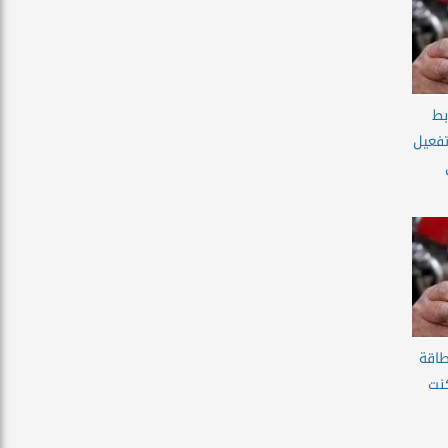
بط
فعيل
لى بطاقة
نت