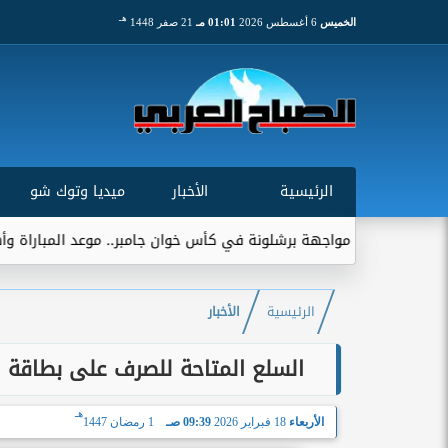
هـ
الخميس
6 أغسطس 2026
01:01 مـ
21 صفر 1448
الرئيسية
الأخبار
ميديا وتوك شو
اجهة برشلونة في كأس خوان جامبر.. موعد المباراة وأهميتها التاريخية
الرئيسية
الأخبار
السلع المتاحة للصرف على بطاقة التموين ضمن م
هـ
الأربعاء
18 فبراير 2026
09:39 صـ
1 رمضان 1447