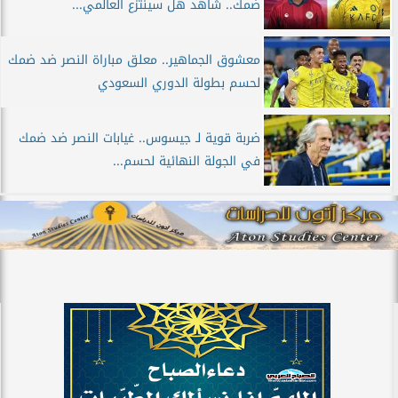
ضمك.. شاهد هل سينتزع العالمي...
معشوق الجماهير.. معلق مباراة النصر ضد ضمك
لحسم بطولة الدوري السعودي
ضربة قوية لـ جيسوس.. غيابات النصر ضد ضمك
في الجولة النهائية لحسم...