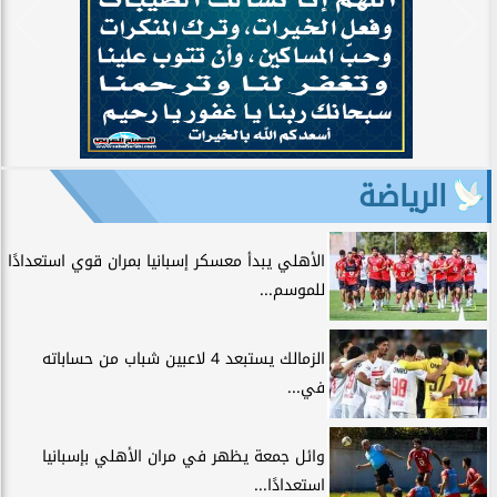
الرياضة
الأهلي يبدأ معسكر إسبانيا بمران قوي استعدادًا
للموسم...
الزمالك يستبعد 4 لاعبين شباب من حساباته
في...
وائل جمعة يظهر في مران الأهلي بإسبانيا
استعدادًا...