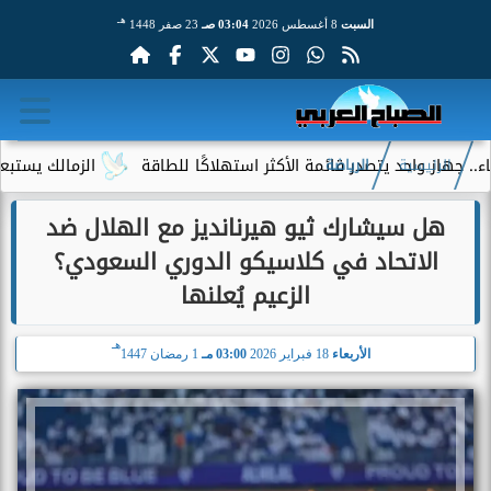
هـ
السبت
8 أغسطس 2026
03:04 صـ
23 صفر 1448
 واحد يتصدر قائمة الأكثر استهلاكًا للطاقة
الزمالك يستبعد 4 لاعبين شباب من حساباته في الموسم الجديد
الرئيسية
الرياضة
هل سيشارك ثيو هيرنانديز مع الهلال ضد
الاتحاد في كلاسيكو الدوري السعودي؟
الزعيم يُعلنها
هـ
الأربعاء
18 فبراير 2026
03:00 مـ
1 رمضان 1447