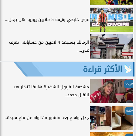
عرض خليجي بقيمة 5 ملايين يورو.. هل يرحل...
الزمالك يستبعد 4 لاعبين من حساباته.. تعرف
على...
الأكثر قراءة
الرياضة
مشجعة ليفربول الشهيرة هانيفا تنهار بعد
انتقال محمد...
الأخبار
جدل واسع بعد منشور متداولة عن منع سيدة...