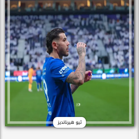
ثيو هيرنانديز