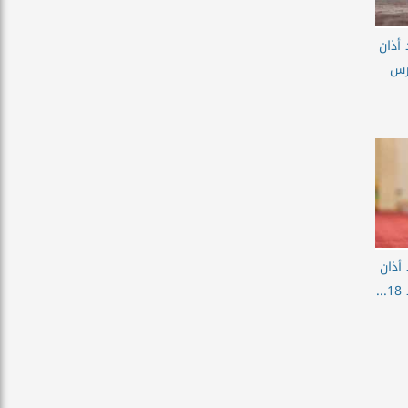
 أذان
الأحد 14 مارس
أذان
.