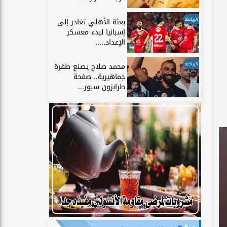
الرياضة
بعثة الأهلي تغادر إلى
إسبانيا لبدء معسكر
الإعداد.....
الرياضة
محمد صلاح يصنع طفرة
جماهيرية.. صفحة
طرابزون سبور...