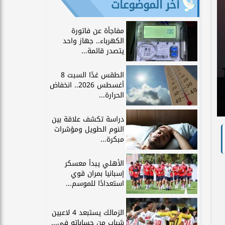
آخر الموضوعات
مفاجأة عن فاتورة
الكهرباء.. جهاز واحد
يتصدر قائمة...
الطقس غدًا السبت 8
أغسطس 2026.. انخفاض
الحرارة...
دراسة تكشف علاقة بين
النوم الطويل ومؤشرات
مبكرة...
الأهلي يبدأ معسكر
إسبانيا بمران قوي
استعدادًا للموسم...
الزمالك يستبعد 4 لاعبين
شباب من حساباته في...