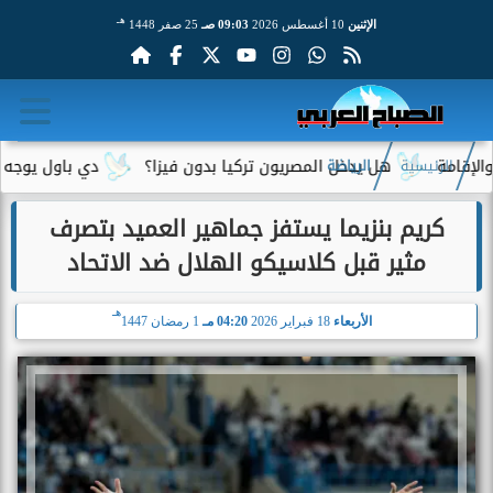
هـ
الإثنين
10 أغسطس 2026
09:03 صـ
25 صفر 1448
هل يدخل المصريون تركيا بدون فيزا؟
دي باول يوجه رسالة مؤ
الرئيسية
الرياضة
كريم بنزيما يستفز جماهير العميد بتصرف
مثير قبل كلاسيكو الهلال ضد الاتحاد
هـ
الأربعاء
18 فبراير 2026
04:20 مـ
1 رمضان 1447