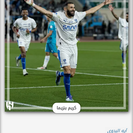
كريم بنزيما
آيه البدوى