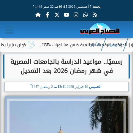
هـ
الجمعة
7 أغسطس 2026
06:15 صـ
22 صفر 1448
ة الرقمية العالمية ضمن مشاورات «IGF...
خوان بيزيرا يطلب الرحي
الرئيسية
الأخبار
رسميًا.. مواعيد الدراسة بالجامعات المصرية
في شهر رمضان 2026 بعد التعديل
هـ
الخميس
19 فبراير 2026
12:11 مـ
2 رمضان 1447