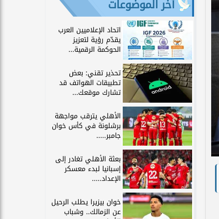
آخر الموضوعات
اتحاد الإعلاميين العرب
يقدّم رؤية لتعزيز
الحوكمة الرقمية...
تحذير تقني: بعض
تطبيقات الهواتف قد
تشارك موقعك...
الأهلي يترقب مواجهة
برشلونة في كأس خوان
جامبر.....
بعثة الأهلي تغادر إلى
إسبانيا لبدء معسكر
الإعداد.....
خوان بيزيرا يطلب الرحيل
عن الزمالك.. وشباب