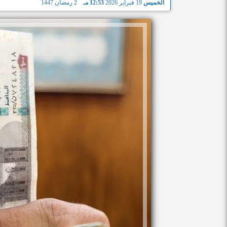
الخميس
19 فبراير 2026
12:53 مـ
2 رمضان 1447