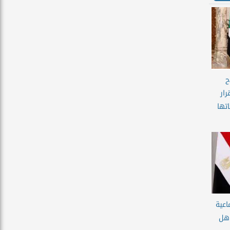
ح
ار
تها
ماعية
.. هل