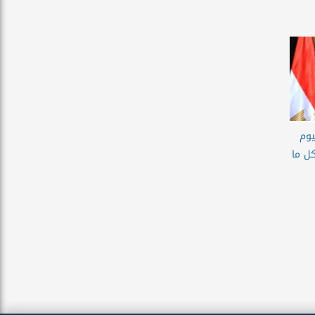
وم
كل ما