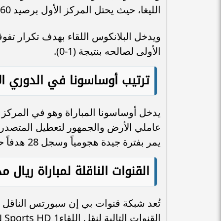
الليغا، حيث يحتل المركز الأول برصيد 60 نقطة، متفوقاً بفارق نقطتين عن غريمه برشلونة.
ويدخل البلانكوس اللقاء بهدف تكرار تفو
الأولى لصالحه بنتيجة (1-0).
ترتيب أوساسونا في الدوري ال
عاملي الأرض والجمهور لتعطيل المتصدر
يمر بفترة جيدة هجومياً وسجل 28 هدفاً حتى الآن في المسابقة.
القنوات الناقلة لمباراة ريال
تُعد شبكة قنوات بي إن سبورتس الناقل 
القنوات التالية لنقل اللقاءbeIN Sports HD 1.