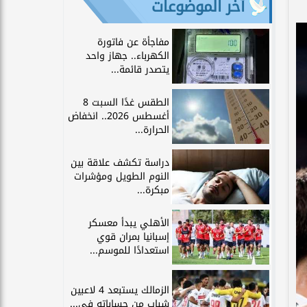
آخر الموضوعات
مفاجأة عن فاتورة
الكهرباء.. جهاز واحد
يتصدر قائمة...
الطقس غدًا السبت 8
أغسطس 2026.. انخفاض
الحرارة...
دراسة تكشف علاقة بين
النوم الطويل ومؤشرات
مبكرة...
الأهلي يبدأ معسكر
إسبانيا بمران قوي
استعدادًا للموسم...
الزمالك يستبعد 4 لاعبين
شباب من حساباته في...