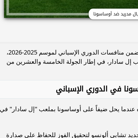
ال مدريد ضد أوساسونا
تُقام مواجهة أوساسونا أمام ريال مدريد ضمن منافسات الدوري الإسباني لموسم 2025-2026،
أرضية ملعب إل سادار، في إطار الجولة الخامسة والعشرين من
ونا في الدوري الإسباني
دما يحل ضيفاً على أوساسونا بملعب "إل سادار" في
ديد تشابي ألونسو لتحقيق الفوز للحفاظ على صدارة