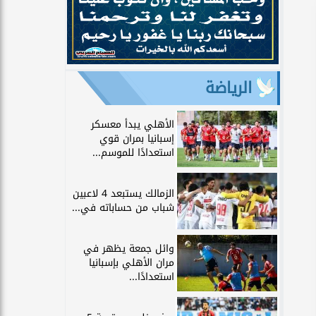
الرياضة
الأهلي يبدأ معسكر
إسبانيا بمران قوي
استعدادًا للموسم...
الزمالك يستبعد 4 لاعبين
شباب من حساباته في...
وائل جمعة يظهر في
مران الأهلي بإسبانيا
استعدادًا...