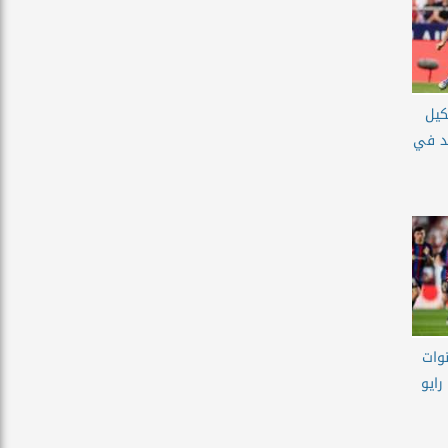
كيل
يد في
وات
رايو