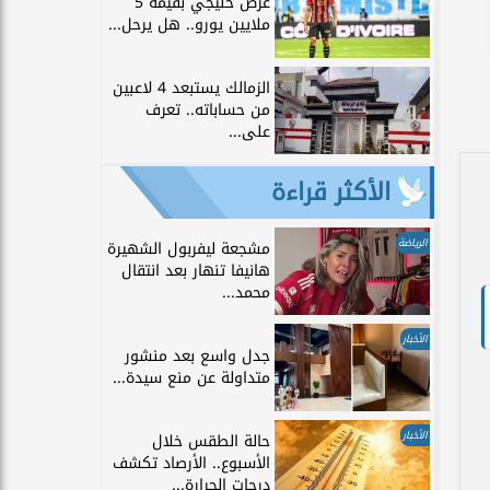
عرض خليجي بقيمة 5
ملايين يورو.. هل يرحل...
الزمالك يستبعد 4 لاعبين
من حساباته.. تعرف
على...
الأكثر قراءة
الرياضة
مشجعة ليفربول الشهيرة
هانيفا تنهار بعد انتقال
محمد...
الأخبار
جدل واسع بعد منشور
متداولة عن منع سيدة...
الأخبار
حالة الطقس خلال
الأسبوع.. الأرصاد تكشف
درجات الحرارة...