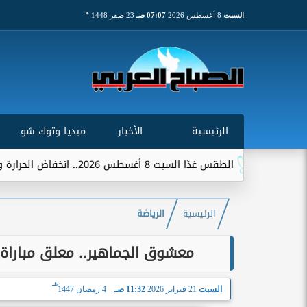
هـ
السبت
8 أغسطس 2026
07:07 صـ
23 صفر 1448
الرئيسية
الأخبار
ميديا وتوك شو
دًا السبت 8 أغسطس 2026.. انخفاض الحرارة وشبورة ورياح على عدة...
الرئيسية
الرياضة
معشوق الجماهير.. معلق مباراة 
هـ
السبت
21 فبراير 2026
11:32 صـ
4 رمضان 1447