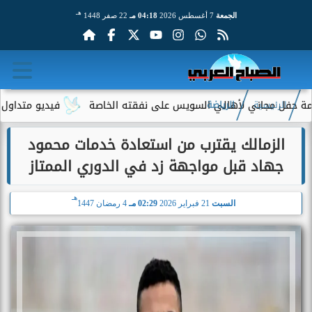
هـ
الجمعة
7 أغسطس 2026
04:18 مـ
22 صفر 1448
 مجاني لأهالي السويس على نفقته الخاصة
فيديو متداول لسيدة مس
الرئيسية
الرياضة
الزمالك يقترب من استعادة خدمات محمود
جهاد قبل مواجهة زد في الدوري الممتاز
هـ
السبت
21 فبراير 2026
02:29 مـ
4 رمضان 1447