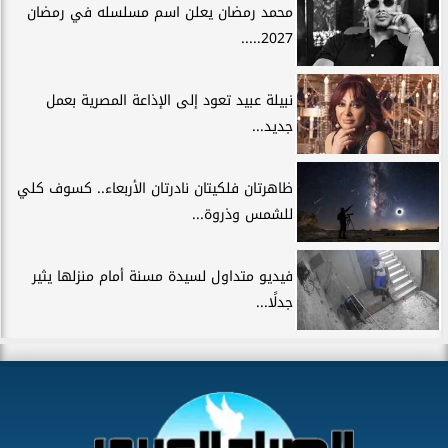
محمد رمضان يعلن اسم مسلسله في رمضان
2027.....
نبيلة عبيد تعود إلى الإذاعة المصرية بعمل
جديد...
ظاهرتان فلكيتان نادرتان الأربعاء.. كسوف كلي
للشمس وذروة...
فيديو متداول لسيدة مسنة أمام منزلها يثير
جدلًا...