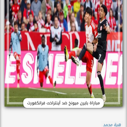
مباراة بايرن ميونخ ضد آينتراخت فرانكفورت
هبة محمد