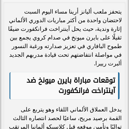
يتحفز ملعب أليانز أرينا مساء اليوم السبت
لاحتضان واحدة من أكثر مباريات الدوري الألماني
إثارة وندية، حيث يحل آينتراخت فرانكفورت ضيفًا
ثقيلًا على بايرن ميونخ في صدام كروي يجمع بين
طموح البافاري في تعزيز صدارته ورغبة النسور
في مواصلة انتفاضتهم تحت قيادة مدربهم الجديد
ألبرت رييرا.
توقعات مباراة
بايرن ميونخ ضد
آينتراخت فرانكفورت
يدخل العملاق الألماني اللقاء وهو يتربع على
القمة برصيد مريح، ساعيًا لحصد انتصاره الثالث
تواليًا وتأمين موقعه قبل كلاسيكو ألمانيا المرتقب