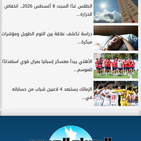
الطقس غدًا السبت 8 أغسطس 2026.. انخفاض
الحرارة...
دراسة تكشف علاقة بين النوم الطويل ومؤشرات
مبكرة...
الأهلي يبدأ معسكر إسبانيا بمران قوي استعدادًا
للموسم...
الزمالك يستبعد 4 لاعبين شباب من حساباته
في...