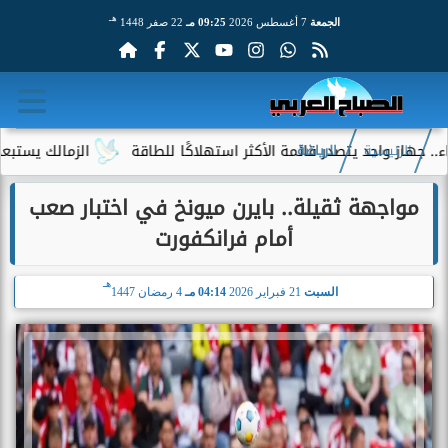
هـ
الجمعة
7 أغسطس 2026
09:25 مـ
22 صفر 1448
احد يتصدر قائمة الأكثر استهلاكًا للطاقة
الزمالك يستبعد 4 لاعبين شباب من حساباته في الموسم الجديد
الرئيسية
الرياضة
مواجهة ثقيلة.. بايرن ميونخ في اختبار صعب
أمام فرانكفورت
هـ
السبت
21 فبراير 2026
04:14 مـ
4 رمضان 1447