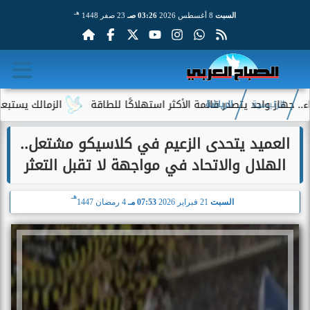
هـ
السبت
8 أغسطس 2026
03:26 صـ
23 صفر 1448
واحد يتصدر قائمة الأكثر استهلاكًا للطاقة
الزمالك يستبعد 4 لاعبين شباب من حساباته في الموسم الجديد
الرئيسية
الرياضة
العميد يتحدى الزعيم في كلاسيكو مشتعل..
الهلال والاتحاد في مواجهة لا تقبل التعثر
هـ
السبت
21 فبراير 2026
07:53 مـ
4 رمضان 1447