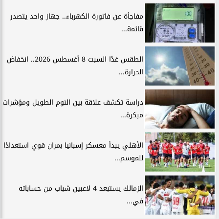
مفاجأة عن فاتورة الكهرباء.. جهاز واحد يتصدر
قائمة...
الطقس غدًا السبت 8 أغسطس 2026.. انخفاض
الحرارة...
دراسة تكشف علاقة بين النوم الطويل ومؤشرات
مبكرة...
الأهلي يبدأ معسكر إسبانيا بمران قوي استعدادًا
للموسم...
الزمالك يستبعد 4 لاعبين شباب من حساباته
في...