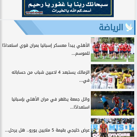
الرياضة
الأهلي يبدأ معسكر إسبانيا بمران قوي استعدادًا
للموسم...
الزمالك يستبعد 4 لاعبين شباب من حساباته
في...
وائل جمعة يظهر في مران الأهلي بإسبانيا
استعدادًا...
عرض خليجي بقيمة 5 ملايين يورو.. هل يرحل...