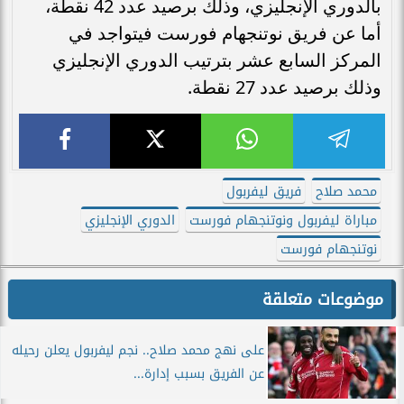
بالدوري الإنجليزي، وذلك برصيد عدد 42 نقطة،
أما عن فريق نوتنجهام فورست فيتواجد في
المركز السابع عشر بترتيب الدوري الإنجليزي
وذلك برصيد عدد 27 نقطة.
محمد صلاح
فريق ليفربول
مباراة ليفربول ونوتنجهام فورست
الدوري الإنجليزي
نوتنجهام فورست
موضوعات متعلقة
على نهج محمد صلاح.. نجم ليفربول يعلن رحيله
عن الفريق بسبب إدارة...