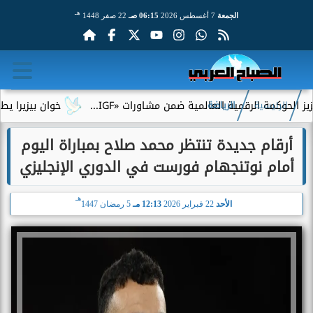
هـ
الجمعة
7 أغسطس 2026
06:15 صـ
22 صفر 1448
مة الرقمية العالمية ضمن مشاورات «IGF...
خوان بيزيرا يطلب الرح
الرئيسية
الرياضة
أرقام جديدة تنتظر محمد صلاح بمباراة اليوم
أمام نوتنجهام فورست في الدوري الإنجليزي
هـ
الأحد
22 فبراير 2026
12:13 مـ
5 رمضان 1447