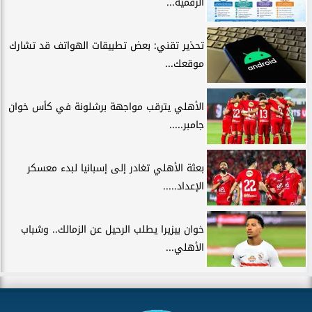
الرقمية...
تحذير تقني: بعض تطبيقات الهواتف قد تشارك
موقعك...
الأهلي يترقب مواجهة برشلونة في كأس خوان
جامبر.....
بعثة الأهلي تغادر إلى إسبانيا لبدء معسكر
الإعداد.....
خوان بيزيرا يطلب الرحيل عن الزمالك.. وشباب
الأهلي...