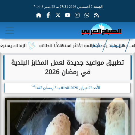
هـ
الجمعة
7 أغسطس 2026
07:21 مـ
22 صفر 1448
 واحد يتصدر قائمة الأكثر استهلاكًا للطاقة
الزمالك يستبعد 4 لاعبين شباب من حساباته في الموسم الجديد
الرئيسية
الأخبار
تطبيق مواعيد جديدة لعمل المخابز البلدية
في رمضان 2026
هـ
الأحد
22 فبراير 2026
01:41 مـ
5 رمضان 1447