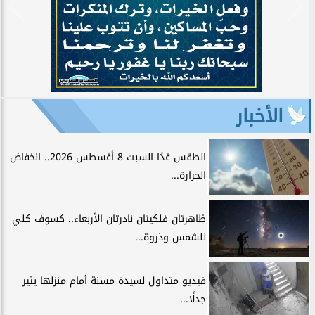
الأخبار
الطقس غدًا السبت 8 أغسطس 2026.. انخفاض
الحرارة...
ظاهرتان فلكيتان نادرتان الأربعاء.. كسوف كلي
للشمس وذروة...
فيديو متداول لسيدة مسنة أمام منزلها يثير
جدلًا...