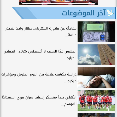
آخر الموضوعات
مفاجأة عن فاتورة الكهرباء.. جهاز واحد يتصدر
قائمة...
الطقس غدًا السبت 8 أغسطس 2026.. انخفاض
الحرارة...
دراسة تكشف علاقة بين النوم الطويل ومؤشرات
مبكرة...
الأهلي يبدأ معسكر إسبانيا بمران قوي استعدادًا
للموسم...