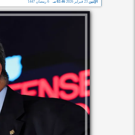
الإثنين
23 فبراير 2026
02:46 مـ
6 رمضان 1447