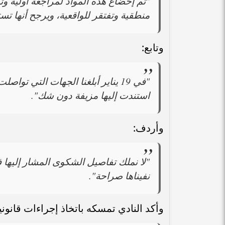
"تم إخضاع هذه المواد لمراجعة أولية وتد
منطقية وتفتقر للواقعية، ويرجح أنها تستن
وتابع:
"في 19 يناير أبلغنا الجهات التي ت
استندت إليها مزيفة دون شك".
وأردف:
"لا نملك تفاصيل الشكوى المشار إليها 
نفيناها صراحة".
وأكد النادي تمسكه باتخاذ إجراءات قانون