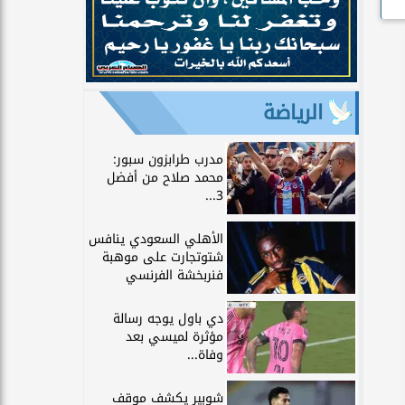
الرياضة
مدرب طرابزون سبور:
محمد صلاح من أفضل
3...
الأهلي السعودي ينافس
شتوتجارت على موهبة
فنربخشة الفرنسي
دي باول يوجه رسالة
مؤثرة لميسي بعد
وفاة...
شوبير يكشف موقف