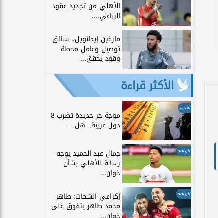
الأهلي من تجديد عقود
الرباعي.....
مارفين إيمانويل.. سائق
توصيل وعامل محطة
وقود يحقق...
الأكثر قراءة
الأخبار
موجة حر جديدة تضرب 8
دول عربية.. هل...
الرياضة
جمال عبد الحميد يوجه
رسالة للأهلي بشأن
خوان...
الرياضة
إكرامي الشحات: طاهر
محمد طاهر يتفوق على
خوان...