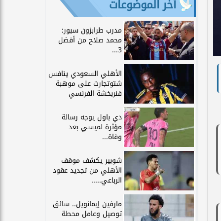
آخر الموضوعات
مدرب طرابزون سبور:
محمد صلاح من أفضل
3...
الأهلي السعودي ينافس
شتوتجارت على موهبة
فنربخشة الفرنسي
دي باول يوجه رسالة
مؤثرة لميسي بعد
وفاة...
شوبير يكشف موقف
الأهلي من تجديد عقود
الرباعي.....
مارفين إيمانويل.. سائق
توصيل وعامل محطة