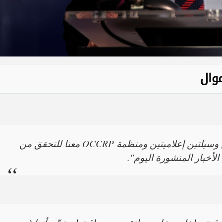
وال
"في 15 يناير 2026 تواصل صحفيون من وسيلتين إعلاميتين ومنظمة OCCRP معنا للتحقق من
خبار المنشورة اليوم".