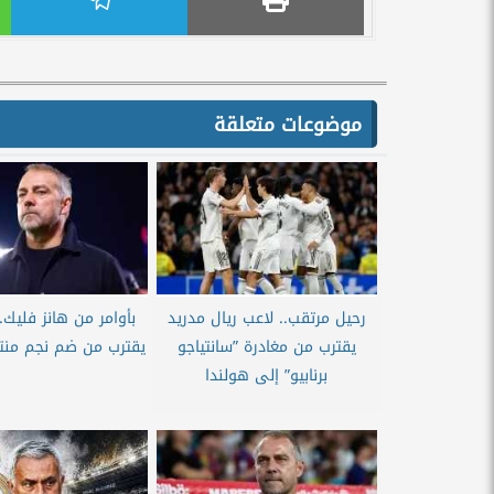
موضوعات متعلقة
رحيل مرتقب.. لاعب ريال مدريد
بأوامر من هانز فليك.
يقترب من مغادرة ”سانتياجو
يقترب من ضم نجم منت
برنابيو” إلى هولندا