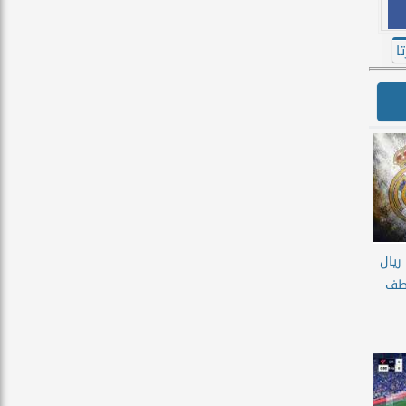
ا
ريال
خطف