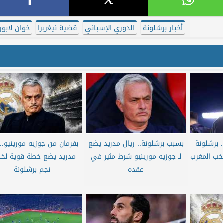
أخبار برشلونة
الدوري الإسباني
قضية نيغريرا
خوان لابورت
. برشلونة
بسبب برشلونة.. ريال مدريد يضع
بفرمان من جوزيه مورينيو.. 
خب المغرب
لـ جوزيه مورينيو شرط مثير في
مدريد يضع خطة قوية ل
عقده
نجم برشلونة