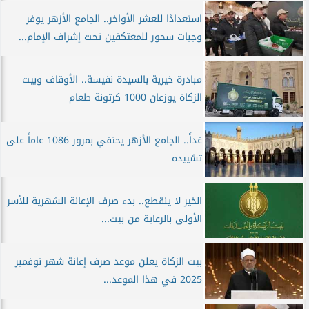
استعدادًا للعشر الأواخر.. الجامع الأزهر يوفر
وجبات سحور للمعتكفين تحت إشراف الإمام...
مبادرة خيرية بالسيدة نفيسة.. الأوقاف وبيت
الزكاة يوزعان 1000 كرتونة طعام
غداً.. الجامع الأزهر يحتفي بمرور 1086 عاماً على
تشييده
الخير لا ينقطع.. بدء صرف الإعانة الشهرية للأسر
الأولى بالرعاية من بيت...
بيت الزكاة يعلن موعد صرف إعانة شهر نوفمبر
2025 في هذا الموعد...