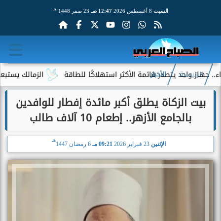
هـ
السبت
8 أغسطس 2026
12:47 صـ
23 صفر 1448
واحد يتصدر قائمة الأكثر استهلاكًا للطاقة
الزمالك يستبعد 4 لاعبين شباب من حساباته في الموسم الجديد
الرئيسية
الأخبار
بيت الزكاة يطلق أكبر مائدة إفطار للوافدين
بالجامع الأزهر.. إطعام 10 آلاف طالب
هـ
الإثنين
23 فبراير 2026
09:21 مـ
6 رمضان 1447