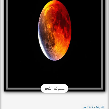
حسوف القمر
شيماء صدقي