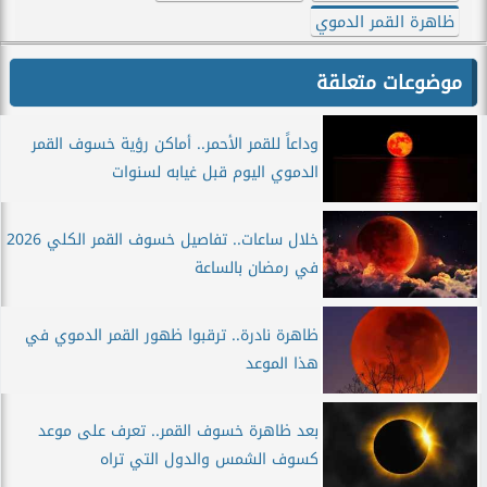
ظاهرة القمر الدموي
موضوعات متعلقة
وداعاً للقمر الأحمر.. أماكن رؤية خسوف القمر
الدموي اليوم قبل غيابه لسنوات
خلال ساعات.. تفاصيل خسوف القمر الكلي 2026
في رمضان بالساعة
ظاهرة نادرة.. ترقبوا ظهور القمر الدموي في
هذا الموعد
بعد ظاهرة خسوف القمر.. تعرف على موعد
كسوف الشمس والدول التي تراه