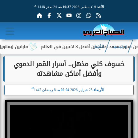
هـ
الأحد
9 أغسطس 2026
10:37 صـ
24 صفر 1448
صلاح من أفضل 3 لاعبين في العالم
مارفين إيمانويل.. س
الرئيسية
الأخبار
خسوف كلي مذهل.. أسرار القمر الدموي
وأفضل أماكن مشاهدته
هـ
الأربعاء
25 فبراير 2026
02:04 مـ
8 رمضان 1447