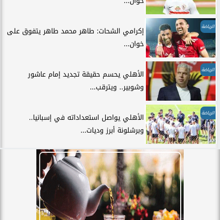
خوان...
الرياضة
إكرامي الشحات: طاهر محمد طاهر يتفوق على
خوان...
الرياضة
الأهلي يحسم حقيقة تجديد إمام عاشور
وشوبير.. ويترقب...
الرياضة
الأهلي يواصل استعداداته في إسبانيا..
وبرشلونة أبرز وديات...