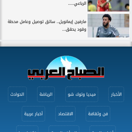
الرباعي.....
مارفين إيمانويل.. سائق توصيل وعامل محطة
وقود يحقق...
الأخبار
ميديا وتوك شو
الرياضة
الحوادث
فن وثقافة
الاقتصاد
أخبار عربية