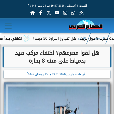
هـ
السبت
8 أغسطس 2026
10:47 صـ
23 صفر 1448
 درجة؟
الأهلي يبدأ معسكر إسب
الرئيسية
الأخبار
هل لقوا مصرعهم؟ اختفاء مركب صيد
بدمياط على متنه 8 بحارة
هـ
الأربعاء
4 مارس 2026
03:31 مـ
15 رمضان 1447