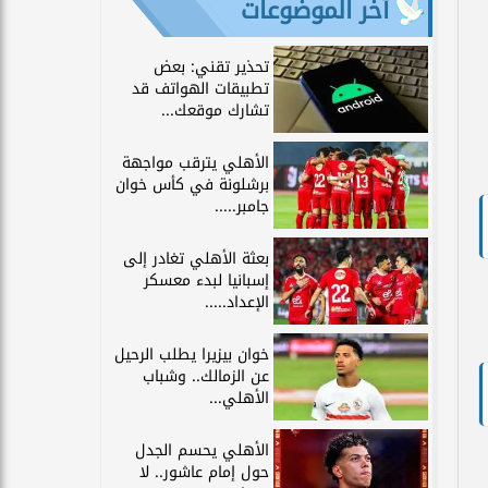
آخر الموضوعات
تحذير تقني: بعض
تطبيقات الهواتف قد
تشارك موقعك...
الأهلي يترقب مواجهة
برشلونة في كأس خوان
جامبر.....
بعثة الأهلي تغادر إلى
إسبانيا لبدء معسكر
الإعداد.....
خوان بيزيرا يطلب الرحيل
عن الزمالك.. وشباب
الأهلي...
الأهلي يحسم الجدل
حول إمام عاشور.. لا