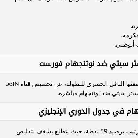
ة.
مكرمة.
 أبوظبي.
شستر سيتي ضد نوتنجهام فورست
أعلنت شبكة بي إن سبورتس القطرية بصفتها الناقل الحصري للبطولة، عن تخصيص قناة beIN
ام في جدول الدوري الإنجليزي
مانشستر سيتي يتربع في وصافة الترتيب برصيد 59 نقطة، حيث يتطلع بشغف لتقليص