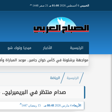
هـ
الخميس
6 أغسطس 2026
01:00 مـ
21 صفر 1448
الرئيسية
الأخبار
ميديا وتوك شو
جهة برشلونة في كأس خوان جامبر.. موعد المباراة وأهميتها التاريخية
الرئيسية
الرياضة
صدام منتظر في البريميرليج.
هـ
الأربعاء
4 مارس 2026
08:48 مـ
15 رمضان 1447