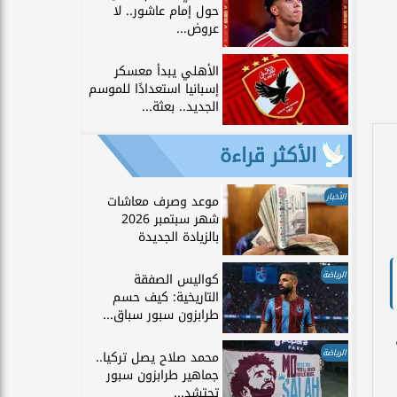
حول إمام عاشور.. لا
عروض...
الأهلي يبدأ معسكر
إسبانيا استعدادًا للموسم
الجديد.. بعثة...
الأكثر قراءة
الأخبار
موعد وصرف معاشات
شهر سبتمبر 2026
بالزيادة الجديدة
الرياضة
كواليس الصفقة
التاريخية: كيف حسم
طرابزون سبور سباق...
الرياضة
محمد صلاح يصل تركيا..
جماهير طرابزون سبور
تحتشد...