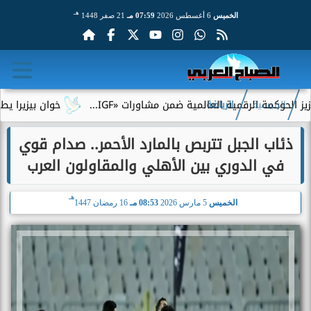
هـ
الخميس
6 أغسطس 2026
07:59 مـ
21 صفر 1448
رقمية العالمية ضمن مشاورات «IGF...
خوان بيزيرا يطلب الرحيل عن
الرئيسية
الرياضة
ذئاب الجبل تتربص بالمارد الأحمر.. صدام قوي
في الدوري بين الأهلي والمقاولون العرب
هـ
الخميس
5 مارس 2026
08:53 مـ
16 رمضان 1447