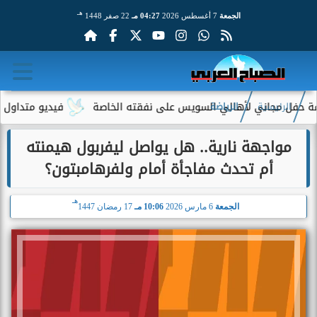
هـ
الجمعة
7 أغسطس 2026
04:27 مـ
22 صفر 1448
مجاني لأهالي السويس على نفقته الخاصة
فيديو متداول لسيدة مسنة
الرئيسية
الرياضة
مواجهة نارية.. هل يواصل ليفربول هيمنته
أم تحدث مفاجأة أمام ولفرهامبتون؟
هـ
الجمعة
6 مارس 2026
10:06 مـ
17 رمضان 1447