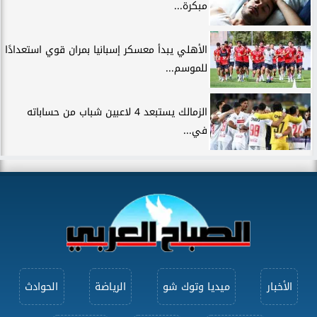
مبكرة...
الأهلي يبدأ معسكر إسبانيا بمران قوي استعدادًا
للموسم...
الزمالك يستبعد 4 لاعبين شباب من حساباته
في...
الأخبار
ميديا وتوك شو
الرياضة
الحوادث