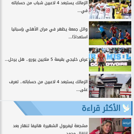
الزمالك يستبعد 4 لاعبين شباب من حساباته
في...
وائل جمعة يظهر في مران الأهلي بإسبانيا
استعدادًا...
عرض خليجي بقيمة 5 ملايين يورو.. هل يرحل...
الزمالك يستبعد 4 لاعبين من حساباته.. تعرف
على...
الأكثر قراءة
الرياضة
مشجعة ليفربول الشهيرة هانيفا تنهار بعد
انتقال محمد...