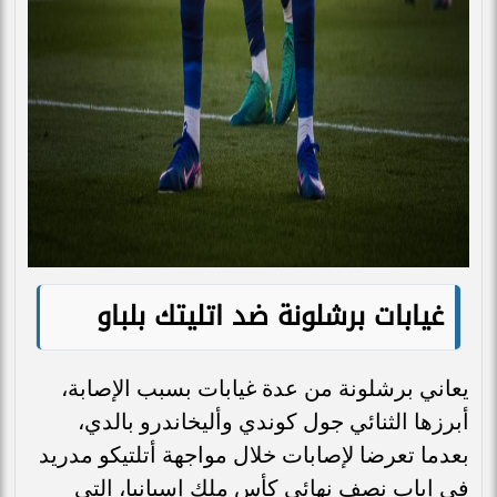
غيابات برشلونة ضد اتليتك بلباو
يعاني برشلونة من عدة غيابات بسبب الإصابة،
أبرزها الثنائي جول كوندي وأليخاندرو بالدي،
بعدما تعرضا لإصابات خلال مواجهة أتلتيكو مدريد
في إياب نصف نهائي كأس ملك إسبانيا، التي