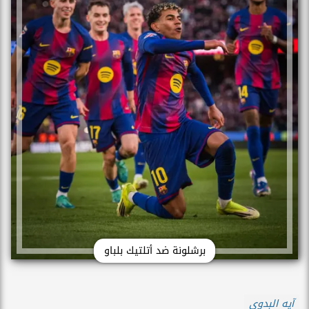
برشلونة ضد أتلتيك بلباو
آيه البدوى