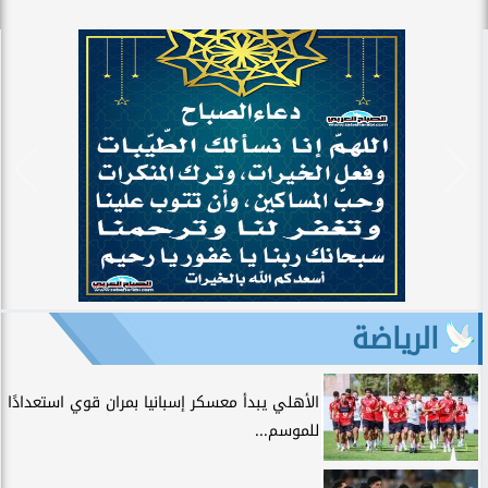
الرياضة
الأهلي يبدأ معسكر إسبانيا بمران قوي استعدادًا
للموسم...