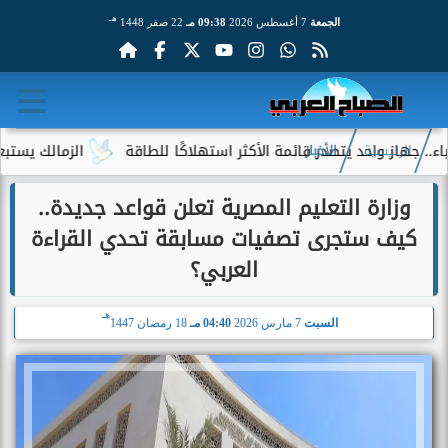
هـ
الجمعة
7 أغسطس 2026
09:38 مـ
22 صفر 1448
واحد يتصدر قائمة الأكثر استهلاكًا للطاقة
الزمالك يستبعد 4 لاعبين شباب من حساباته في الموسم الجديد
الرئيسية
الأخبار
وزارة التعليم المصرية تعلن قواعد جديدة..
كيف ستجرى تصفيات مسابقة تحدي القراءة
العربي؟
هـ
السبت
7 مارس 2026
04:40 مـ
18 رمضان 1447