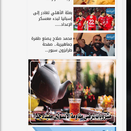
الرياضة
بعثة الأهلي تغادر إلى
إسبانيا لبدء معسكر
الإعداد.....
الرياضة
محمد صلاح يصنع طفرة
جماهيرية.. صفحة
طرابزون سبور...