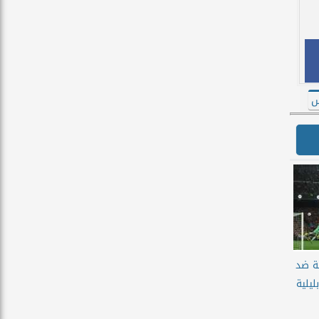
س
ة ضد
ليلية