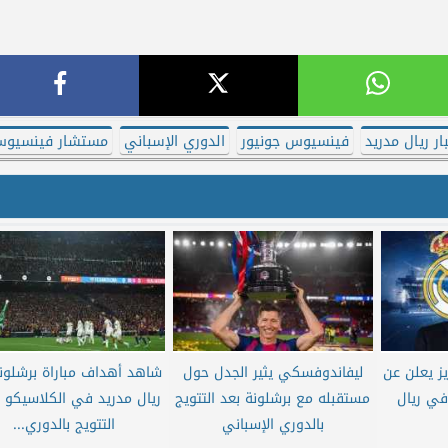
ار ريال مدريد
فينسيوس جونيور
الدوري الإسباني
مستشار فينسيو
ز يعلن عن
ليفاندوفسكي يثير الجدل حول
شاهد أهداف مباراة برشلون
 في ريال
مستقبله مع برشلونة بعد التتويج
ريال مدريد في الكلاسيكو ب
بالدوري الإسباني
التتويج بالدوري...