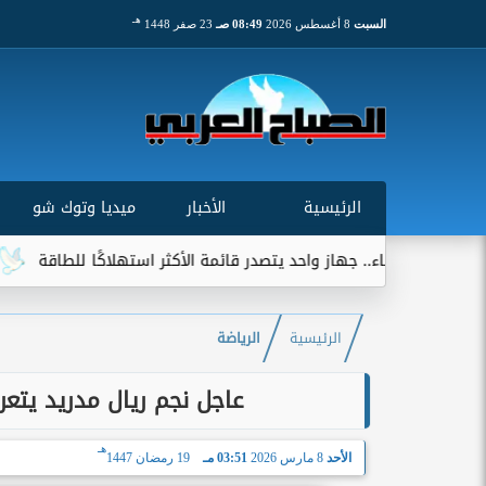
هـ
السبت
8 أغسطس 2026
08:49 صـ
23 صفر 1448
الرئيسية
الأخبار
ميديا وتوك شو
ز واحد يتصدر قائمة الأكثر استهلاكًا للطاقة
الزمالك يستبعد 4 لاعبين شباب من حساباته في الموسم الجديد
الرئيسية
الرياضة
عاجل نجم ريال مدريد يتع
هـ
الأحد
8 مارس 2026
03:51 مـ
19 رمضان 1447