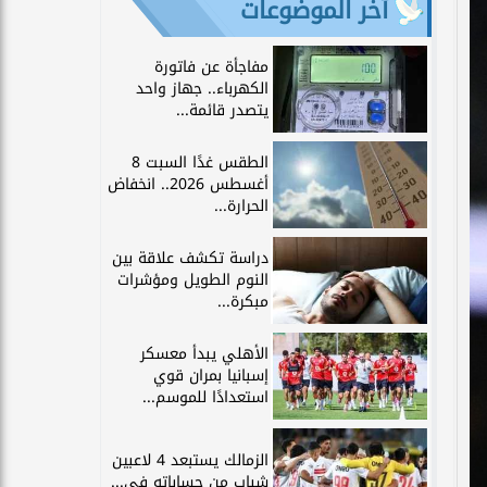
آخر الموضوعات
مفاجأة عن فاتورة
الكهرباء.. جهاز واحد
يتصدر قائمة...
الطقس غدًا السبت 8
أغسطس 2026.. انخفاض
الحرارة...
دراسة تكشف علاقة بين
النوم الطويل ومؤشرات
مبكرة...
الأهلي يبدأ معسكر
إسبانيا بمران قوي
استعدادًا للموسم...
الزمالك يستبعد 4 لاعبين
شباب من حساباته في...