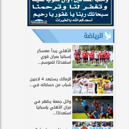
الرياضة
الأهلي يبدأ معسكر
إسبانيا بمران قوي
استعدادًا للموسم...
الزمالك يستبعد 4 لاعبين
شباب من حساباته في...
وائل جمعة يظهر في
مران الأهلي بإسبانيا
استعدادًا...