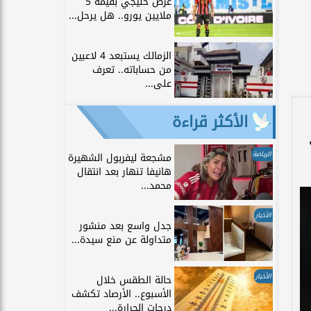
عرض خليجي بقيمة 5
ملايين يورو.. هل يرحل...
الزمالك يستبعد 4 لاعبين
من حساباته.. تعرف
على...
الأكثر قراءة
الرياضة
مشجعة ليفربول الشهيرة
هانيفا تنهار بعد انتقال
محمد...
الأخبار
جدل واسع بعد منشور
متداولة عن منع سيدة...
الأخبار
حالة الطقس خلال
الأسبوع.. الأرصاد تكشف
درجات الحرارة...